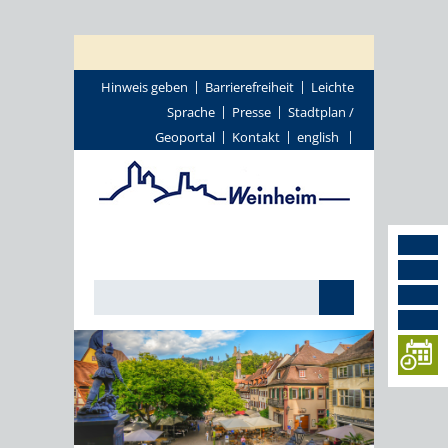
Hinweis geben
Barrierefreiheit
Leichte
Sprache
Presse
Stadtplan /
Geoportal
Kontakt
english