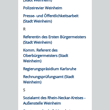
(Stadt Weinheim)
Polizeirevier Weinheim
VERKEHRSA
Presse- und Öffentlichkeitsarbeit
UND
(Stadt Weinheim)
R
GRÜNFLÄCH
Referentin des Ersten Bürgermeisters
(Stadt Weinheim)
INFRASTRU
STRASSEN- 
Komm. Referent des
ND L
Oberbürgermeisters (Stadt
Weinheim)
ANDSCHAF
Regierungspräsidium Karlsruhe
Rechnungsprüfungsamt (Stadt
FRIEDHÖFE
BAUBETRI
Weinheim)
AMT
BÜRGER-
S
Sozialamt des Rhein-Neckar-Kreises -
FÜR
UND
Außenstelle Weinheim