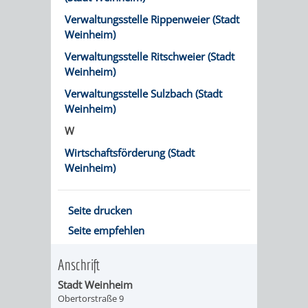
RENTENABTE
UNTERBRI
Verwaltungsstelle Rippenweier (Stadt
Weinheim)
VON
Verwaltungsstelle Ritschweier (Stadt
Weinheim)
OBDACHL
Verwaltungsstelle Sulzbach (Stadt
UND
Weinheim)
W
FLÜCHTLI
Wirtschaftsförderung (Stadt
Weinheim)
EIGENBETRIEB
FEUERWEHR
STADTENTWÄSSE
PERSONAL-
Seite drucken
Seite empfehlen
UND
Anschrift
ORGANISAT
Stadt Weinheim
Obertorstraße 9
STADTARCHI