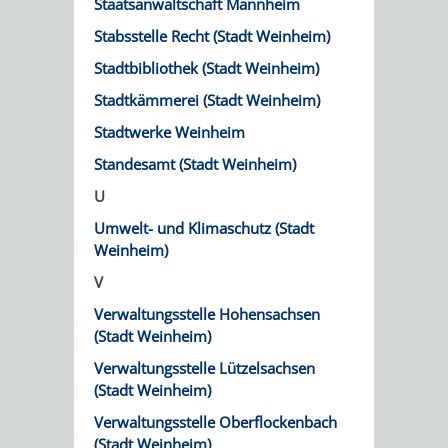
VERMESSUNG,
ORDNUNGSA
Staatsanwaltschaft Mannheim
Stabsstelle Recht (Stadt Weinheim)
BODENORDNUNG
AUSLÄNDERA
BÜRGERB
Stadtbibliothek (Stadt Weinheim)
UND
Stadtkämmerei (Stadt Weinheim)
GEWERBE-
ÖFFENTLI
Stadtwerke Weinheim
GEOINFORMATIO
UND
SICHERHEI
Standesamt (Stadt Weinheim)
GESUNDHEIT
ORDNUNG
U
Umwelt- und Klimaschutz (Stadt
UND
Weinheim)
VERKEHR
V
Verwaltungsstelle Hohensachsen
VERKEHRS
BUSSGEL
(Stadt Weinheim)
Verwaltungsstelle Lützelsachsen
GEMEINDE
AKTUELL
(Stadt Weinheim)
Verwaltungsstelle Oberflockenbach
VERKEHR
(Stadt Weinheim)