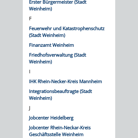
Erster Bürgermeister (Stadt
/
AMT
AMT
Weinheim)
DENKMALSCHUTZBEHÖRDE
STÄDTISCHER
BEREICH
F
DEZERNATE
FÜR
FÜR
HÄUSER
DENKMALSCHUTZ
Feuerwehr und Katastrophenschutz
BAURECHT
BILDUNG
(Stadt Weinheim)
/
GENEHMIGUNGSVERFAHREN
TAG
Finanzamt Weinheim
UND
UND
LIEGENSCHAFTEN
Friedhofsverwaltung (Stadt
DES
DENKMALSCHUTZ
SPORT
Weinheim)
ABWASSERBESEITIGUNG
OFFENEN
I
AMT
AMT
IHK Rhein-Necker-Kreis Mannheim
DENKMALS
ERSCHLIESSUNGSBEITRAG
FÜR
FÜR
Integrationsbeauftragte (Stadt
ANTRAGSVERFAHREN
Weinheim)
IMMOBILIENWIRT
KULTUR,
J
VERMIETE
TOURISMUS
Jobcenter Heidelberg
STABSSTELLE
HOCHBAU
DOCH
Jobcenter Rhein-Neckar-Kreis
&
BÄDER
(PLANUNG
Geschäftsstelle Weinheim