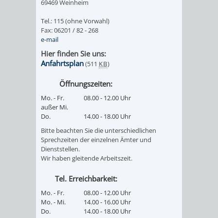
69469 Weinheim
PRESSE-
RECHNUNGS
Tel.: 115 (ohne Vorwahl)
Fax: 06201 / 82 - 268
e-mail
UND
REFERAT
Hier finden Sie uns:
ÖFFENTLICHKEITS
Anfahrtsplan
(511
KB
)
DES
Öffnungszeiten:
ERSTEN
Mo. - Fr.
08.00 - 12.00 Uhr
außer Mi.
BÜRGERMEIS
Do.
14.00 - 18.00 Uhr
Bitte beachten Sie die unterschiedlichen
REFERAT
STABSSTELL
Sprechzeiten der einzelnen Ämter und
Dienststellen.
DES
RECHT
Wir haben gleitende Arbeitszeit.
OBERBÜRGERMEI
Tel. Erreichbarkeit:
STADTBIBLIO
Mo. - Fr.
08.00 - 12.00 Uhr
Mo. - Mi.
14.00 - 16.00 Uhr
STADTKÄMMEREI
STANDESAM
Do.
14.00 - 18.00 Uhr