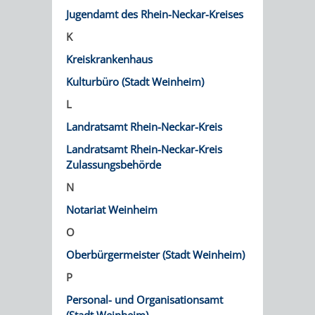
AN
Jugendamt des Rhein-Neckar-Kreises
WIRTSCHAFT
UND
DEINE
K
BAU)
KULTURBÜR
MUSEUM
Kreiskrankenhaus
STADT
Kulturbüro (Stadt Weinheim)
GEBÄUDEBETRIEB
LIEGENSCHAFT
STADTTOURI
WIRTSCHA
WIEDERVERMIETUNGSPRÄMIE
L
UND
IMMOBILIENMAN
Landratsamt Rhein-Neckar-Kreis
STADTMAR
Landratsamt Rhein-Neckar-Kreis
Zulassungsbehörde
AMT
AMT
N
Notariat Weinheim
FÜR
FÜR
O
SOZIALE
STADTENTWI
Oberbürgermeister (Stadt Weinheim)
ANGELEGENHEITE
P
AMT
Personal- und Organisationsamt
INTEGRATIONSBE
FÜR