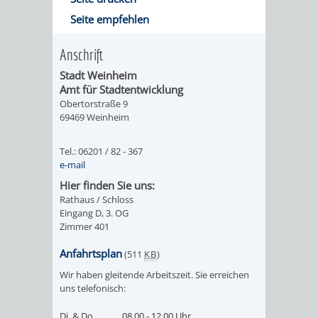
RENTENABTE
UNTERBRI
Seite empfehlen
VON
Anschrift
Stadt Weinheim
OBDACHL
Amt für Stadtentwicklung
Obertorstraße 9
UND
69469 Weinheim
FLÜCHTLI
Tel.: 06201 / 82 - 367
e-mail
EIGENBETRIEB
FEUERWEHR
Hier finden Sie uns:
Rathaus / Schloss
STADTENTWÄSSE
Eingang D, 3. OG
PERSONAL-
Zimmer 401
UND
Anfahrtsplan
(511
KB
)
Wir haben gleitende Arbeitszeit. Sie erreichen
ORGANISAT
uns telefonisch:
STADTARCHI
Di. & Do.
08.00 - 12.00 Uhr