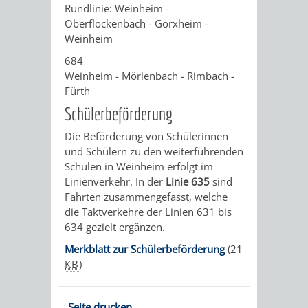
VERMESSUNG,
ORDNUNGSA
Rundlinie: Weinheim -
Oberflockenbach - Gorxheim -
BODENORDNUNG
AUSLÄNDERA
BÜRGERB
Weinheim
684
UND
GEWERBE-
ÖFFENTLI
Weinheim - Mörlenbach - Rimbach -
Fürth
GEOINFORMATIO
UND
SICHERHEI
Schülerbeförderung
GESUNDHEIT
ORDNUNG
Die Beförderung von Schülerinnen
und Schülern zu den weiterführenden
UND
Schulen in Weinheim erfolgt im
Linienverkehr. In der
Linie 635
sind
VERKEHR
Fahrten zusammengefasst, welche
die Taktverkehre der Linien 631 bis
VERKEHRS
BUSSGEL
634 gezielt ergänzen.
Merkblatt zur Schülerbeförderung
(21
GEMEINDE
AKTUELL
KB
)
VERKEHR
Seite drucken