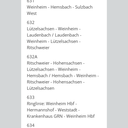
631
AN
WIRTSCHAFT
Weinheim - Hemsbach - Sulzbach
UND
West
DEINE
BAU)
KULTURBÜR
MUSEUM
632
STADT
Lützelsachsen - Weinheim -
GEBÄUDEBETRIEB
LIEGENSCHAFT
STADTTOURI
WIRTSCHA
Laudenbach / Laudenbach -
Weinheim - Lützelsachsen -
WIEDERVERMIETUNGSPRÄMIE
UND
Ritschweier
IMMOBILIENMAN
632A
STADTMAR
Ritschweier - Hohensachsen -
Lützelsachsen - Weinheim -
AMT
AMT
Hemsbach / Hemsbach - Weinheim -
Ritschweier - Hohensachsen -
FÜR
FÜR
Lützelsachsen
633
SOZIALE
STADTENTWI
Ringlinie: Weinheim Hbf -
Hermannshof - Weststadt -
ANGELEGENHEITE
AMT
Krankenhaus GRN - Weinheim Hbf
634
INTEGRATIONSBE
FÜR