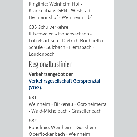
Ringlinie: Weinheim Hbf -
Krankenhaus GRN - Weststadt -
VERKEHRSA
Hermannshof - Weinheim Hbf
UND
635 Schulverkehre
Ritschweier - Hohensachsen -
GRÜNFLÄCH
Lützelsachsen - Dietrich-Bonhoeffer-
Schule - Sulzbach - Hemsbach -
INFRASTRU
STRASSEN- 
Laudenbach
Regionalbuslinien
ND L
Verkehrsangebot der
ANDSCHAF
Verkehrsgesellschaft Gersprenztal
(VGG)
:
FRIEDHÖFE
BAUBETRI
681
Weinheim - Birkenau - Gorxheimertal
- Wald-Michelbach - Grasellenbach
AMT
BÜRGER-
682
FÜR
UND
Rundlinie: Weinheim - Gorxheim -
Oberflockenbach - Weinheim