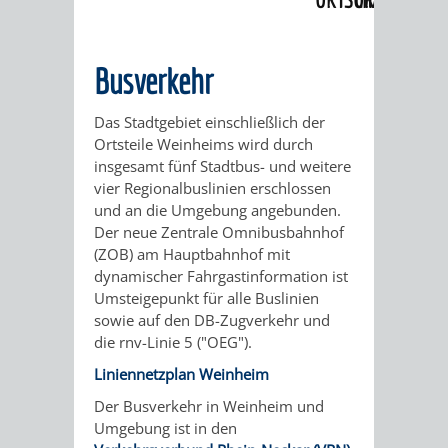
Busverkehr
ABWASSERBESEITIGUNG
RITSCHWEIER
SULZBACH
Busverkehr
BEHÖRDENNUMMER
FAMILIEN
AUSSCHÜSSE
JUGENDGEMEINDE
Das Stadtgebiet einschließlich der
115
BERATUNG
UND
TAGESORDNUNG
PROJEKTE
Ortsteile Weinheims wird durch
insgesamt fünf Stadtbus- und weitere
UND
BEIRÄTE
/
vier Regionalbuslinien erschlossen
und an die Umgebung angebunden.
HILFE
AUSSCHUSS
HAUPTAUSSCHUSS
SITZUNGSUNTERL
Der neue Zentrale Omnibusbahnhof
(ZOB) am Hauptbahnhof mit
KINDER
SENIOREN
FÜR
dynamischer Fahrgastinformation ist
BERATUNGSERGEBNISS
ABGEORDNETE
Umsteigepunkt für alle Buslinien
UND
TECHNIK,
sowie auf den DB-Zugverkehr und
BETREUUNG
FREIZEITANGEBOTE
KINDER-
STADTRECHT
die rnv-Linie 5 ("OEG").
JUGENDLICHE
UMWELT
UND
BERATUNG
UND
Liniennetzplan Weinheim
UND
Der Busverkehr in Weinheim und
PFLEGE
UND
JUGENDBEIRAT
Umgebung ist in den