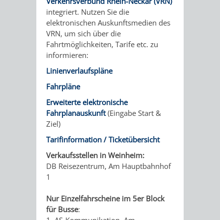
STADTENTWICKLUNG
Verkehrsverbund Rhein-Neckar (VRN)
HILFE
TAGESORDNUNG
BERATUNGSERGEBNI
integriert. Nutzen Sie die
elektronischen Auskunftsmedien des
BERATUNGSERGEBNISSE
MENSCHEN
MENSCHEN
/
VRN, um sich über die
Fahrtmöglichkeiten, Tarife etc. zu
MIT
MIT
SITZUNGSUNTERLAGEN
informieren:
Linienverlaufspläne
BEHINDERUNG
DEMENZ
UMLEGUNGSAUSSCHUSS
BERATENDE
Fahrpläne
MIGRANTEN
BAUHERREN
AUSSCHÜSSE
Erweiterte elektronische
Fahrplanauskunft
(Eingabe Start &
/
BAUHERRENBERATUNG
GRUNDSTÜCKSWERTERMITTLUNG
BERATUNGSERGEBNISS
Ziel)
Tarifinformation / Ticketübersicht
FLÜCHTLINGE
RATHAUS
DENKMALSCHUTZ
VERKAUF
Verkaufsstellen in Weinheim:
DB Reisezentrum, Am Hauptbahnhof
STÄDTISCHER
AUFGABEN
STEUERVORTEILE
1
BAUPLÄTZE
DER
SATZUNGEN
Nur Einzelfahrscheine im 5er Block
BÜRGERMEISTER
ÄMTER
für Busse
:
UNTEREN
VERKAUF
IM