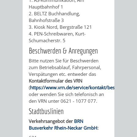
1. AS-Kommunikation, Am
/
Hauptbahnhof 1
AMT
AMT
DENKMALSCHUTZBEHÖRDE
STÄDTISCHER
BEREICH
2. BELTZ Buchhandlung,
DEZERNATE
Bahnhofstraße 3
FÜR
FÜR
HÄUSER
DENKMALSCHUTZ
3. Kiosk Nord, Bergstraße 121
4. PEN-Schreibwaren, Kurt-
BAURECHT
BILDUNG
/
Schumacherstr. 5
GENEHMIGUNGSVERFAHREN
TAG
UND
UND
Beschwerden & Anregungen
LIEGENSCHAFTEN
DES
Bitte nutzen Sie für Beschwerden
DENKMALSCHUTZ
SPORT
ABWASSERBESEITIGUNG
zum Betriebsablauf, Fahrpersonal,
OFFENEN
Verspätungen etc. entweder das
AMT
AMT
Kontaktformular des VRN
DENKMALS
ERSCHLIESSUNGSBEITRAG
(
https://www.vrn.de/service/kontakt/beschwerde/
)
FÜR
FÜR
oder wenden Sie sich telefonisch an
ANTRAGSVERFAHREN
den VRN unter 0621 - 1077 077.
IMMOBILIENWIRT
KULTUR,
Stadtbuslinien
VERMIETE
TOURISMUS
STABSSTELLE
HOCHBAU
Verkehrsangebot der
BRN
DOCH
Busverkehr Rhein-Neckar GmbH
:
&
BÄDER
(PLANUNG