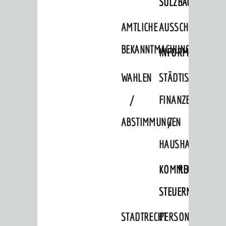
SULZBACH
AMTLICHE
AUSSCHREIBUNGE
BEKANNTMACHUNGEN
INFORMATIONSPF
WAHLEN
STÄDTISCHE
/
FINANZEN
BERATUNG & ANGEBOTE
ABSTIMMUNGEN
/
Lebenslagen
HAUSHALT
Dienstleistungen Service BW
Behördennummer 115
KOMMUNALE
RECHNUNGSS
Familien
STEUERN
Kinder und Jugendliche
STADTRECHT
PERSONALRAT
Senioren