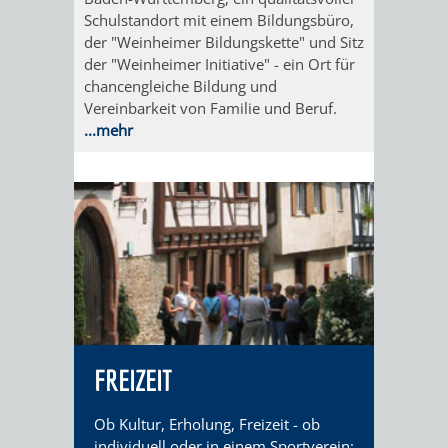
EINRICHTUN
WISSENSW
Schulstandort mit einem Bildungsbüro,
der "Weinheimer Bildungskette" und Sitz
SEHENSWÜRD
VERANSTA
der "Weinheimer Initiative" - ein Ort für
chancengleiche Bildung und
Vereinbarkeit von Familie und Beruf.
ORTSVEREIN
ORTSCHAF
...mehr
GESCHICHTE
SULZBACH
EINRICHTUNGEN
WISSENSWERTE
SEHENSWÜRDIGKE
VERANSTALTUN
VERANSTALTUNGS
ORTSVEREINE
FREIZEIT
ORTSCHAFTSRAT
GESCHICHTE
Ob Kultur, Erholung, Freizeit - ob
individuell oder in einem Sportverein: