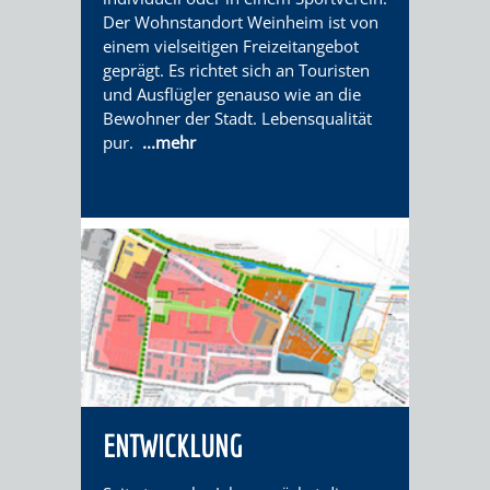
DATEN
Der Wohnstandort Weinheim ist von
einem vielseitigen Freizeitangebot
/
geprägt. Es richtet sich an Touristen
und Ausflügler genauso wie an die
ZAHLEN
Bewohner der Stadt. Lebensqualität
pur.
...mehr
/
FAKTEN
BILDUNG
FREIZEIT
KINDERBETREUUNG
SCHULEN
VERANSTALTUNGSKALENDER
JÄHRLICHE
ENTWICKLUNG
VERANSTALTUNGE
KINDERTAGESPFLEGE
KINDERKRIPPEN
SCHULARTEN
SCHULVERWALTUNG