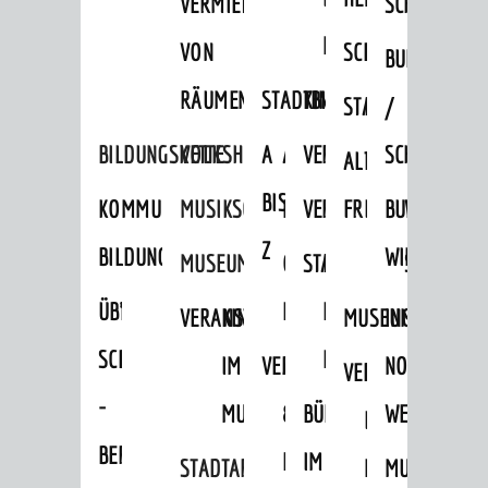
VERMIETUNG
SCHLOSS
MUSEUM
VON
SCHLOSSPARK
HEILPFLANZEN
BURGEN
RÄUMEN
STADTBIBLIOTHEK
KINO
STADTGARTEN
HAGANDERPAR
/
BILDUNGSKETTE
VOLKSHOCHSCHULE
A
AUSLEIHE
VERANSTALTER
SCHLOSS
ALTER
ROSENANLAGE
BIS
KOMMUNALES
MUSIKSCHULE
MEDIENANGEBOTE
VERANSTALTUNGSRÄU
FRIEDHOF
BURGRUINE
WACHENB
Z
BILDUNGSMANAGEMENT
WINDECK
MUSEUM
ONLINE-
STADTHALLE
ROLF-
SCHLOSS
ÜBERGANG
"FRÜHE
KATALOG
ENGELBRECHT-
VERANSTALTUNGEN
KINDER
MUSEUM
INGRID-
SCHULE
BILDUNG"
HAUS
IM
VERANSTALTUNGEN
AUSBILDUNG
NOLL-
VERANSTALTUNGE
KINDER
-
MUSEUM
&
BÜRGERSAAL
WEG
IM
BERUF
PRAKTIKA
IM
STADTARCHIV
MUSEUM
MUNDART-