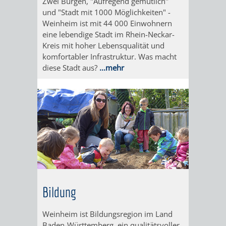
Zwei Burgen, "Aufregend gemütlich"
IMOLA
LUTHERSTADT
EINRICHTUNGEN
WISSENSWERTE
EINRICHTUN
WISSENSW
und "Stadt mit 1000 Möglichkeiten" -
Weinheim ist mit 44 000 Einwohnern
EISLEBEN
SEHENSWÜRDIGKE
VERANSTALTUN
SEHENSWÜRD
VERANSTA
eine lebendige Stadt im Rhein-Neckar-
Kreis mit hoher Lebensqualität und
RAMAT
VARCES
ORTSVEREINE
ORTSCHAFTSRA
ORTSVEREIN
ORTSCHAF
komfortabler Infrastruktur. Was macht
diese Stadt aus?
...mehr
GAN
ALLIÈRES
GESCHICHTE
PARTNERSCHAF
GESCHICHTE
PARTNERS
ET
OBERFLOCKENBAC
RIPPENWEIE
RISSET
EINRICHTUNGEN
WISSENSWERTE
EINRICHTUN
WISSENSW
SEHENSWÜRDIGKE
VERANSTALTUN
VERANSTALT
ORTSVERE
ORTSVEREINE
ORTSCHAFTSRA
ORTSCHAFTS
GESCHICH
Bildung
GESCHICHTE
RITSCHWEIE
Weinheim ist Bildungsregion im Land
Baden-Württemberg, ein qualitätsvoller