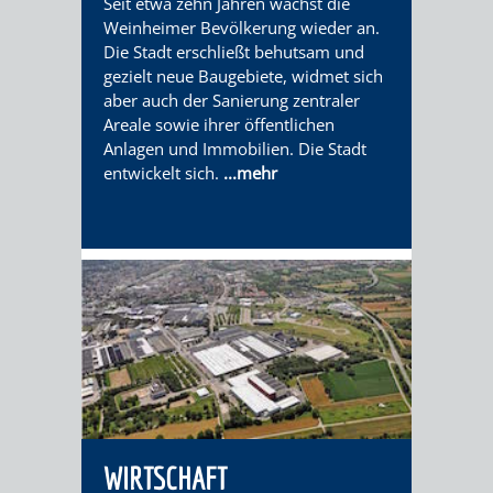
Seit etwa zehn Jahren wächst die
VERANSTALTUNGS
KULTURSOM
KINDERTAGESSTÄTTEN
PROJEKT
SCHULFERIEN
SCHÜLERBEFÖRDERUNG
Weinheimer Bevölkerung wieder an.
Die Stadt erschließt behutsam und
HIGHLIGHTS
"KINDER
KERWE
HORTE
SCHULSOZIALARBEIT
gezielt neue Baugebiete, widmet sich
aber auch der Sanierung zentraler
SCHÜTZEN
/
SOMMERTAGSZU
FESTE
Areale sowie ihrer öffentlichen
INKLUSION
Anlagen und Immobilien. Die Stadt
-
GRUNDSCHULBETREUUNG
IN
entwickelt sich.
...mehr
KINDER
/
DEN
STÄRKEN"
FERIENBETREUUNG
STADTTEILEN
VORMERKVERFAHREN
FERIENANGEBOTE
STADTBIBLIOTHEK
„WOINEM
WEINHEIMER
FÜR
TIPPS
LIVE“
WEIHNACHT
A
AUSLEIHE
DIE
&
AM
BIS
WEIHNACHTS
MEDIENANGEBOTE
PLATZVERGABE
TREFFS
WINDECKPLATZ
Z
IN
WIRTSCHAFT
ONLINE-