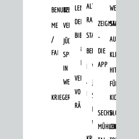
ALTEN
LEIHVERKEHR
SERVICE
WEG
BENUTZUNG
BESTANDSÜBERSICHT
RATHAUS
DER
FÜR
ZEIGMAL
STADTTEILE
MELDEKARTEI
VERÖFFENTLICHUNGEN
BIBLIOTHEK
LEHRER/INNEN
STADTARCHIV
-
/
AUSFLUGSZI
JÜDISCHE
&
BENUTZUNG
BESTANDSÜBERSICH
DIE
FAMILIENFORSCHUNG
SPUREN
KLEINSTADT
ERZIEHER/INNEN
APP
MELDEKARTEI
VERÖFFENTLICHUNG
IN
HITS
VERMIETUNG
/
WEINHEIM
JÜDISCHE
FÜR
VON
FAMILIENFORSCHUNG
SPUREN
KRIEGERDENKMAL
KIDS
RÄUMEN
IN
SECHS-
BLOGGER
WEINHEIM
MÜHLEN-
ON
KRIEGERDENKMAL