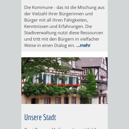
Die Kommune - das ist die Mischung aus
ORGANISATI
der Vielzahl ihrer Bürgerinnen und
Bürger mit all ihren Fähigkeiten,
SERVICEBEREICH
EHRUNGEN
Kenntnissen und Erfahrungen. Die
Stadtverwaltung nutzt diese Ressourcen
FÜR
WISSENSWER
und tritt mit den Bürgern in vielfacher
Weise in einen Dialog ein.
...mehr
VEREINE
HILFREICHE
UND
ANSPRECHP
ORGANISATIONEN
INFORMATIONSP
STÄDTEPARTNERSCHAFTEN
ORTSCHAFTEN
Unsere Stadt
ANET
CAVAILLON
HOHENSACHSEN
LÜTZELSACH