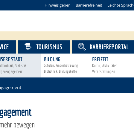
Hinweis geben
Barrierefreiheit
Leichte Sprach
VICE
TOURISMUS
KARRIEREPORTAL
NSERE STADT
BILDUNG
FREIZEIT
dtportrait, Statistik
Schulen, Kinderbetreuung
Kultur, Aktivitäten
rgerengagement
Bibliothek, Bildungskette
Veranstaltungen
ngagement
ngagement
mehr bewegen