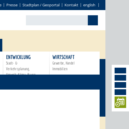
e
Presse
Stadtplan / Geoportal
Kontakt
english
ENTWICKLUNG
WIRTSCHAFT
Stadt- &
Gewerbe, Handel
Verkehrsplanung,
Immobilien
Umwelt, Klima, Bauen