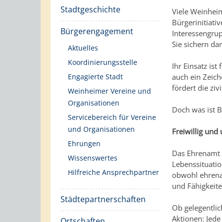
Stadtgeschichte
Viele Weinheim
Bürgerinitiat
Bürgerengagement
Interessengru
Sie sichern da
Aktuelles
Koordinierungsstelle
Ihr Einsatz is
Engagierte Stadt
auch ein Zeic
fördert die ziv
Weinheimer Vereine und
Organisationen
Doch was ist 
Servicebereich für Vereine
und Organisationen
Freiwillig und
Ehrungen
Das Ehrenamt i
Wissenswertes
Lebenssituati
Hilfreiche Ansprechpartner
obwohl ehrenam
und Fähigkeit
Städtepartnerschaften
Ob gelegentlic
Aktionen: Jede
Ortschaften