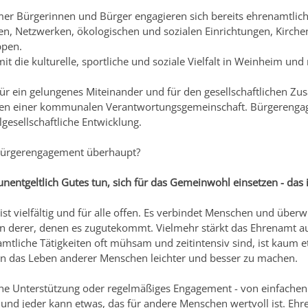
er Bürgerinnen und Bürger engagieren sich bereits ehrenamtlich 
iven, Netzwerken, ökologischen und sozialen Einrichtungen, Kir
ppen.
mit die kulturelle, sportliche und soziale Vielfalt in Weinheim und
t für ein gelungenes Miteinander und für den gesellschaftlichen 
hen einer kommunalen Verantwortungsgemeinschaft. Bürgerenga
ilgesellschaftliche Entwicklung.
Bürgerengagement überhaupt?
 unentgeltlich Gutes tun, sich für das Gemeinwohl einsetzen - das
st vielfältig und für alle offen. Es verbindet Menschen und überw
on derer, denen es zugutekommt. Vielmehr stärkt das Ehrenamt a
tliche Tätigkeiten oft mühsam und zeitintensiv sind, ist kaum et
en das Leben anderer Menschen leichter und besser zu machen.
he Unterstützung oder regelmäßiges Engagement - von einfachen T
 und jeder kann etwas, das für andere Menschen wertvoll ist. Ehre