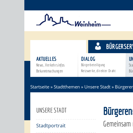
STADTTHEMEN
BÜRGERSER
AKTUELLES
DIALOG
U
News, Verkehrsinfos
Bürgerbeteiligung
Sta
Bekanntmachungen
Netzwerke, direkter Draht
Bü
Startseite
»
Stadtthemen
»
Unsere Stadt
»
Bürgere
Bürgere
UNSERE STADT
Gemeinsam 
Stadtportrait