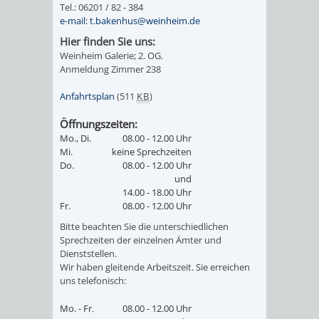
VERANSTALTUNGS
KULTURSOM
Tel.: 06201 / 82 - 384
KINDERTAGESSTÄTTEN
PROJEKT
SCHULFERIEN
SCHÜLERBEFÖRDERUNG
e-mail: t.bakenhus@weinheim.de
HIGHLIGHTS
"KINDER
KERWE
Hier finden Sie uns:
HORTE
SCHULSOZIALARBEIT
Weinheim Galerie; 2. OG.
Anmeldung Zimmer 238
SCHÜTZEN
/
SOMMERTAGSZU
FESTE
INKLUSION
Anfahrtsplan
(511
KB
)
-
GRUNDSCHULBETREUUNG
IN
Öffnungszeiten:
KINDER
/
DEN
Mo., Di.
08.00 - 12.00 Uhr
Mi.
keine Sprechzeiten
STÄRKEN"
Do.
08.00 - 12.00 Uhr
FERIENBETREUUNG
STADTTEILEN
und
14.00 - 18.00 Uhr
VORMERKVERFAHREN
FERIENANGEBOTE
STADTBIBLIOTHEK
„WOINEM
WEINHEIMER
Fr.
08.00 - 12.00 Uhr
Bitte beachten Sie die unterschiedlichen
FÜR
TIPPS
LIVE“
WEIHNACHT
Sprechzeiten der einzelnen Ämter und
A
AUSLEIHE
Dienststellen.
DIE
Wir haben gleitende Arbeitszeit. Sie erreichen
&
AM
BIS
WEIHNACHTS
MEDIENANGEBOTE
uns telefonisch:
PLATZVERGABE
TREFFS
WINDECKPLATZ
Z
IN
Mo. - Fr.
08.00 - 12.00 Uhr
ONLINE-