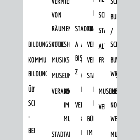
VERMIETUNG
SCHLOSS
MUSEUM
VON
SCHLOSSPARK
HEILPFLANZEN
BURGEN
RÄUMEN
STADTBIBLIOTHEK
KINO
STADTGARTEN
HAGANDERPAR
/
BILDUNGSKETTE
VOLKSHOCHSCHULE
A
AUSLEIHE
VERANSTALTER
SCHLOSS
ALTER
ROSENANLAGE
BIS
KOMMUNALES
MUSIKSCHULE
MEDIENANGEBOTE
VERANSTALTUNGSRÄU
FRIEDHOF
BURGRUINE
WACHENB
Z
BILDUNGSMANAGEMENT
WINDECK
MUSEUM
ONLINE-
STADTHALLE
ROLF-
SCHLOSS
ÜBERGANG
"FRÜHE
KATALOG
ENGELBRECHT-
VERANSTALTUNGEN
KINDER
MUSEUM
INGRID-
SCHULE
BILDUNG"
HAUS
IM
VERANSTALTUNGEN
AUSBILDUNG
NOLL-
VERANSTALTUNGE
KINDER
-
MUSEUM
&
BÜRGERSAAL
WEG
IM
BERUF
PRAKTIKA
IM
STADTARCHIV
MUSEUM
MUNDART-