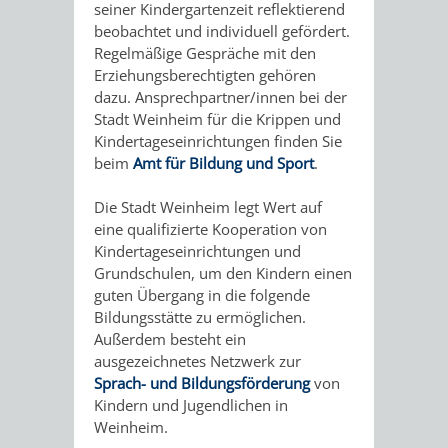
seiner Kindergartenzeit reflektierend
IMOLA
LUTHERSTADT
EINRICHTUNGEN
WISSENSWERTE
EINRICHTUN
WISSENSW
beobachtet und individuell gefördert.
Regelmäßige Gespräche mit den
EISLEBEN
SEHENSWÜRDIGKE
VERANSTALTUN
SEHENSWÜRD
VERANSTA
Erziehungsberechtigten gehören
dazu. Ansprechpartner/innen bei der
RAMAT
VARCES
ORTSVEREINE
ORTSCHAFTSRA
ORTSVEREIN
ORTSCHAF
Stadt Weinheim für die Krippen und
Kindertageseinrichtungen finden Sie
GAN
ALLIÈRES
GESCHICHTE
PARTNERSCHAF
GESCHICHTE
PARTNERS
beim
Amt für Bildung und Sport
.
ET
Die Stadt Weinheim legt Wert auf
OBERFLOCKENBAC
RIPPENWEIE
eine qualifizierte Kooperation von
RISSET
Kindertageseinrichtungen und
EINRICHTUNGEN
WISSENSWERTE
EINRICHTUN
WISSENSW
Grundschulen, um den Kindern einen
guten Übergang in die folgende
SEHENSWÜRDIGKE
VERANSTALTUN
VERANSTALT
ORTSVERE
Bildungsstätte zu ermöglichen.
Außerdem besteht ein
ausgezeichnetes Netzwerk zur
ORTSVEREINE
ORTSCHAFTSRA
ORTSCHAFTS
GESCHICH
Sprach- und Bildungsförderung
von
Kindern und Jugendlichen in
GESCHICHTE
RITSCHWEIE
Weinheim.