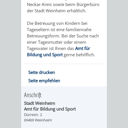
Neckar-Kreis sowie beim Bürgerbüro
DATEN
der Stadt Weinheim erhältlich.
/
Die Betreuung von Kindern bei
Tageseltern ist eine familiennahe
ZAHLEN
Betreuungsform. Bei der Suche nach
einer Tagesmutter oder einem
/
Tagesvater ist Ihnen das
Amt für
Bildung und Sport
gerne behilflich.
FAKTEN
BILDUNG
FREIZEIT
Seite drucken
Seite empfehlen
Anschrift
Stadt Weinheim
KINDERBETREUUNG
SCHULEN
VERANSTALTUNGSKALENDER
JÄHRLICHE
Amt für Bildung und Sport
Dürrestr. 2
VERANSTALTUNGE
KINDERTAGESPFLEGE
KINDERKRIPPEN
SCHULARTEN
SCHULVERWALTUNG
69469 Weinheim