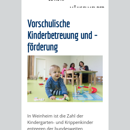
Kinderbetreuung
MÄNGELMELDER
INFOS
Vorschulische
UNSERE STADT
ZUR
Kinderbetreuung und -
UKRAINE
förderung
STADTPORTRAIT
STADTGESCHICHTE
WAPPEN
EHRENBÜRGER
BÜRGERENGAGEM
REPORTAGEN
DER
AKTUELLES
KOORDINIER
IMAGEFILM
ENGAGIERTE
WEINHEIMER
STADT
VEREINE
In Weinheim ist die Zahl der
Kindergarten- und Krippenkinder
UND
entgegen der bundesweiten