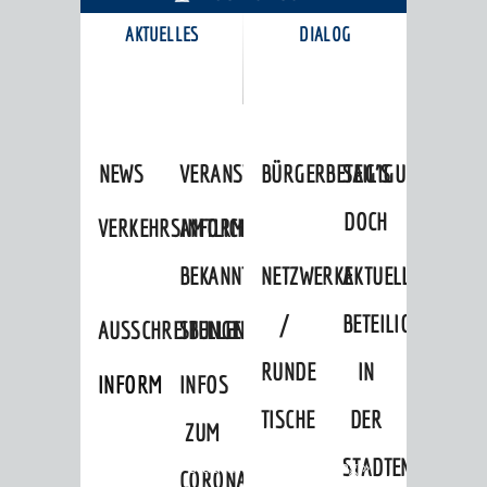
AKTUELLES
DIALOG
KARRIEREPORTAL
NEWS
VERANSTALTUNGSKALENDER
BÜRGERBETEILIGUNG
SAG'S
DOCH
VERKEHRSINFORMATIONEN
AMTLICHE
BEKANNTMACHUNGEN
NETZWERKE
AKTUELLE
/
BETEILIGUNGEN
AUSSCHREIBUNGEN
STELLENANGEBOTE
RUNDE
IN
INFORMATIONSPFLICHTEN
INFOS
TISCHE
DER
ZUM
STADTENTWICKLU
Startseite
»
Stadtthemen
»
Bildung
»
CORONAVIRUS