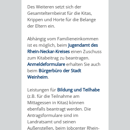
EINRICHTUN
WISSENSW
Des Weiteren setzt sich der
Gesamtelternbeirat für die Kitas,
SEHENSWÜRD
VERANSTA
Krippen und Horte für die Belange
der Eltern ein.
ORTSVEREIN
ORTSCHAF
Abhängig vom Familieneinkommen
ist es möglich, beim
Jugendamt des
GESCHICHTE
Rhein-Neckar-Kreises
einen Zuschuss
zum Kitabeitrag zu beantragen.
SULZBACH
Anmeldeformulare
erhalten Sie auch
beim
Bürgerbüro der Stadt
EINRICHTUNGEN
WISSENSWERTE
Weinheim
.
Leistungen für
Bildung und Teilhabe
SEHENSWÜRDIGKE
VERANSTALTUN
(z.B. für die Teilnahme am
Mittagessen in Kitas) können
VERANSTALTUNGS
ORTSVEREINE
ebenfalls beantragt werden. Die
Antragsformulare sind im
ORTSCHAFTSRAT
GESCHICHTE
Landratsamt und seinen
Außenstellen, beim Jobcenter Rhein-