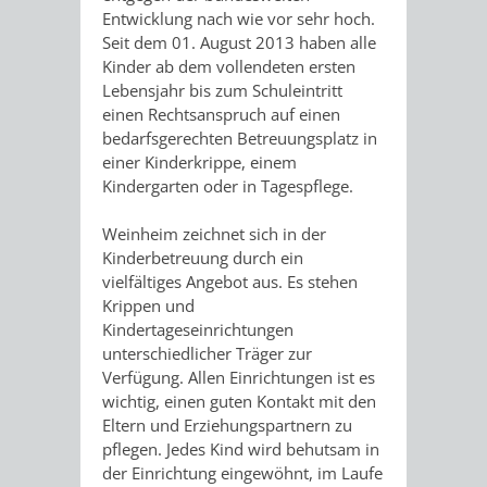
Entwicklung nach wie vor sehr hoch.
ORGANISATI
Seit dem 01. August 2013 haben alle
Kinder ab dem vollendeten ersten
Lebensjahr bis zum Schuleintritt
SERVICEBEREICH
EHRUNGEN
einen Rechtsanspruch auf einen
bedarfsgerechten Betreuungsplatz in
FÜR
WISSENSWER
einer Kinderkrippe, einem
Kindergarten oder in Tagespflege.
VEREINE
HILFREICHE
Weinheim zeichnet sich in der
UND
ANSPRECHP
Kinderbetreuung durch ein
vielfältiges Angebot aus. Es stehen
ORGANISATIONEN
Krippen und
Kindertageseinrichtungen
INFORMATIONSP
unterschiedlicher Träger zur
Verfügung. Allen Einrichtungen ist es
STÄDTEPARTNERSCHAFTEN
ORTSCHAFTEN
wichtig, einen guten Kontakt mit den
Eltern und Erziehungspartnern zu
ANET
CAVAILLON
HOHENSACHSEN
LÜTZELSACH
pflegen. Jedes Kind wird behutsam in
der Einrichtung eingewöhnt, im Laufe