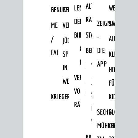
ALTEN
LEIHVERKEHR
SERVICE
WEG
BENUTZUNG
BESTANDSÜBERSICHT
RATHAUS
DER
FÜR
ZEIGMAL
STADTTEILE
MELDEKARTEI
VERÖFFENTLICHUNGEN
BIBLIOTHEK
LEHRER/INNEN
STADTARCHIV
-
/
AUSFLUGSZI
JÜDISCHE
&
BENUTZUNG
BESTANDSÜBERSICH
DIE
FAMILIENFORSCHUNG
SPUREN
KLEINSTADT
ERZIEHER/INNEN
APP
MELDEKARTEI
VERÖFFENTLICHUNG
IN
HITS
VERMIETUNG
/
WEINHEIM
JÜDISCHE
FÜR
VON
FAMILIENFORSCHUNG
SPUREN
KRIEGERDENKMAL
KIDS
RÄUMEN
IN
SECHS-
BLOGGER
WEINHEIM
MÜHLEN-
ON
KRIEGERDENKMAL