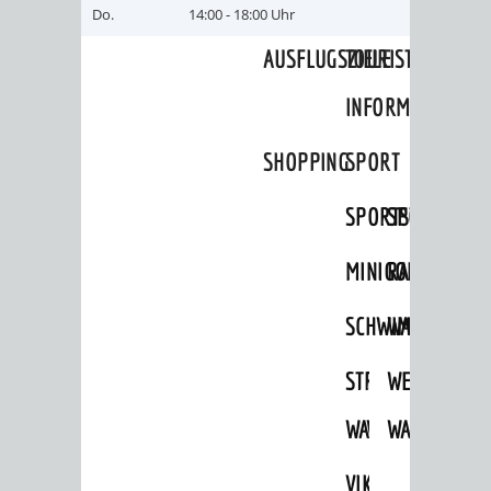
TAL
TOUR
Do.
14:00 - 18:00 Uhr
AUSFLUGSZIELE
TOURIST
INFORMATION
SHOPPING
SPORT
SPORTSTÄTTEN
SPORTVEREI
Foto: Claudia Buggle
MINIGOLF
RADFAHREN
Museum mit Erker in der Hauptstraße
SCHWIMMEN
WANDERN
STRANDBAD
TSG
WEINHEIMER
WAIDSEE
WALDSCHWIM
WANDERWEG
VIKTOR-