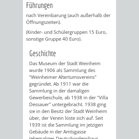
Führungen
ORGANISATI
nach Vereinbarung (auch außerhalb der
Öffnungszeiten).
SERVICEBEREICH
EHRUNGEN
(Kinder- und Schülergruppen 15 Euro,
sonstige Gruppe 40 Euro).
FÜR
WISSENSWER
Geschichte
VEREINE
HILFREICHE
Das Museum der Stadt Weinheim
UND
wurde 1906 als Sammlung des
ANSPRECHP
"Weinheimer Altertumsvereins"
ORGANISATIONEN
gegründet. Ab 1911 war die
Sammlung in der damaligen
INFORMATIONSP
Gewerbeschule, ab 1938 in der "Villa
Dessauer" untergebracht. 1938 ging
sie in den Besitz der Stadt Weinheim
STÄDTEPARTNERSCHAFTEN
ORTSCHAFTEN
über, der Verein löste sich auf. Seit
1939 ist die Sammlung im jetzigen
ANET
CAVAILLON
HOHENSACHSEN
LÜTZELSACH
Gebäude in der Amtsgasse
(ehemaliges Deutschordenshaus,