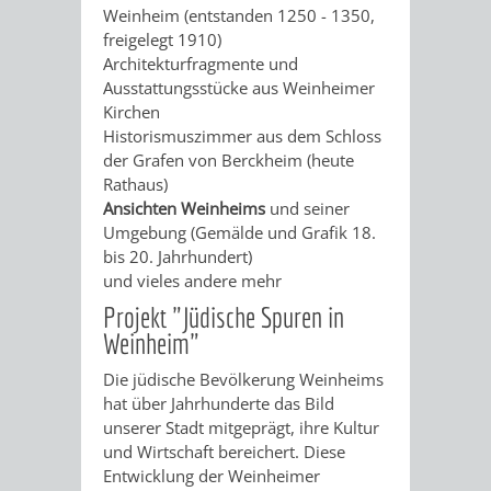
Weinheim (entstanden 1250 - 1350,
DATEN
freigelegt 1910)
Architekturfragmente und
/
Ausstattungsstücke aus Weinheimer
Kirchen
ZAHLEN
Historismuszimmer aus dem Schloss
der Grafen von Berckheim (heute
/
Rathaus)
Ansichten Weinheims
und seiner
FAKTEN
Umgebung (Gemälde und Grafik 18.
bis 20. Jahrhundert)
BILDUNG
FREIZEIT
und vieles andere mehr
Projekt "Jüdische Spuren in
Weinheim"
Die jüdische Bevölkerung Weinheims
KINDERBETREUUNG
SCHULEN
VERANSTALTUNGSKALENDER
JÄHRLICHE
hat über Jahrhunderte das Bild
unserer Stadt mitgeprägt, ihre Kultur
VERANSTALTUNGE
KINDERTAGESPFLEGE
KINDERKRIPPEN
SCHULARTEN
SCHULVERWALTUNG
und Wirtschaft bereichert. Diese
Entwicklung der Weinheimer