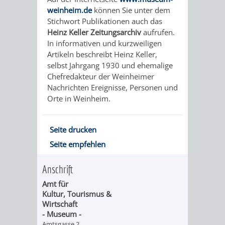
VERMIETUNG
SCHLOSS
weinheim.de
können Sie unter dem
MUSEUM
Stichwort Publikationen auch das
VON
SCHLOSSPARK
HEILPFLANZEN
BURGEN
Heinz Keller Zeitungsarchiv
aufrufen.
In informativen und kurzweiligen
RÄUMEN
STADTBIBLIOTHEK
KINO
STADTGARTEN
HAGANDERPAR
/
Artikeln beschreibt Heinz Keller,
selbst Jahrgang 1930 und ehemalige
BILDUNGSKETTE
VOLKSHOCHSCHULE
A
AUSLEIHE
VERANSTALTER
SCHLOSS
ALTER
ROSENANLAGE
Chefredakteur der Weinheimer
Nachrichten Ereignisse, Personen und
BIS
KOMMUNALES
MUSIKSCHULE
MEDIENANGEBOTE
VERANSTALTUNGSRÄU
FRIEDHOF
BURGRUINE
WACHENB
Orte in Weinheim.
Z
BILDUNGSMANAGEMENT
WINDECK
MUSEUM
ONLINE-
STADTHALLE
ROLF-
SCHLOSS
Seite drucken
ÜBERGANG
"FRÜHE
KATALOG
ENGELBRECHT-
Seite empfehlen
VERANSTALTUNGEN
KINDER
MUSEUM
INGRID-
SCHULE
BILDUNG"
HAUS
IM
VERANSTALTUNGEN
AUSBILDUNG
NOLL-
Anschrift
VERANSTALTUNGE
KINDER
Amt für
-
MUSEUM
&
BÜRGERSAAL
WEG
IM
Kultur, Tourismus &
Wirtschaft
BERUF
PRAKTIKA
IM
- Museum -
STADTARCHIV
MUSEUM
MUNDART-
Amtsgasse 2