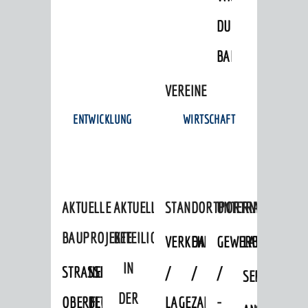
Foto: Einhard Kemmet
DULGER-
Nächstenbacher Depotfund
BAD
VEREINE
ENTWICKLUNG
WIRTSCHAFT
Foto: Hans-Jürgen Fuchs
Mammutschädel aus dem Waidsee
AKTUELLE
AKTUELLE
STANDORTPORTRAIT
UNTERNEHMEN
BAUPROJEKTE
BETEILIGUNGEN
VERKEHRSANBINDUNG
DATEN
GEWERBEFLÄCHE
LADENFLÄCH
IN
STRASSENBAUMASSNAHMEN OB
NEUBAU
/
/
/
SERVICEANG
Foto: Hans-Jürgen Fuchs
DER
ERFLOCKENBACH
BETRIEBSGEBÄUDE
LAGE
ZAHLEN
-