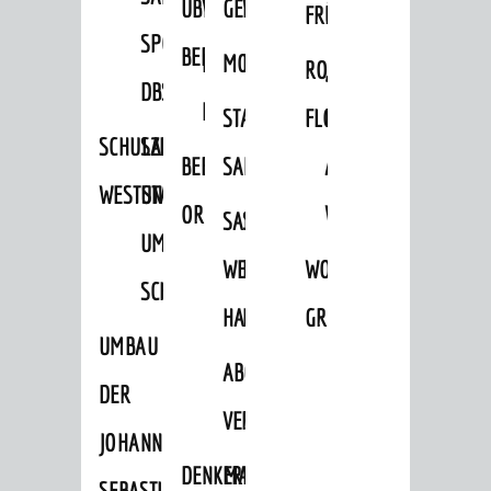
ÜBER
VERFAHREN
GEWERBEFLÄCHENENTWICKLUNGS
EINZELHANDELSKONZEPT
FRÜHLING
HERBST
SPORTHALLE
BEBAUUNGSPLÄNE
BEBAUUNGSPLÄNE
MOBILFUNKKONZEPT
LÄRMAKTIONSPLAN
RODENSTEINER
„WOINEM
DBS
KERNSTADT
STADTERNEUERUNG/-
FLOHMARKT
LIVE“
SCHULZENTRUM
SANIERUNG-
BEBAUUNGSPLÄNE
SANIERUNG
AM
WESTSTADT
UND
ORTSTEILE
WINDECKPLATZ
SANIERUNG
SANIERUNGSGEBIET
UMBAUMASSNAHME S
WESTLICH
HILDEBRANDSCHE
WOCHENMARKT
CHLOSS
HAUPTBAHNHOF
MÜHLE
GROOVE
UMBAU
ABGESCHLOSSENE
DER
VERFAHREN
JOHANN-
DENKMALSCHUTZ
ERHALTUNGSSATZUNGEN
SEBASTIAN-