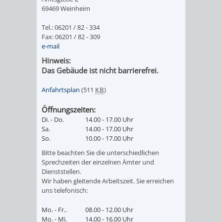
ALTEN
69469 Weinheim
LEIHVERKEHR
SERVICE
WEG
BENUTZUNG
BESTANDSÜBERSICHT
Tel.: 06201 / 82 - 334
RATHAUS
DER
FÜR
ZEIGMAL
STADTTEILE
Fax: 06201 / 82 - 309
MELDEKARTEI
VERÖFFENTLICHUNGEN
e-mail
BIBLIOTHEK
LEHRER/INNEN
STADTARCHIV
-
Hinweis:
/
AUSFLUGSZI
JÜDISCHE
Das Gebäude ist nicht barrierefrei.
&
BENUTZUNG
BESTANDSÜBERSICH
DIE
FAMILIENFORSCHUNG
SPUREN
KLEINSTADT
Anfahrtsplan
(511
KB
)
ERZIEHER/INNEN
APP
MELDEKARTEI
VERÖFFENTLICHUNG
IN
Öffnungszeiten:
HITS
Di. - Do.
14.00 - 17.00 Uhr
VERMIETUNG
/
Sa.
14.00 - 17.00 Uhr
WEINHEIM
JÜDISCHE
FÜR
So.
10.00 - 17.00 Uhr
VON
FAMILIENFORSCHUNG
SPUREN
Bitte beachten Sie die unterschiedlichen
KRIEGERDENKMAL
KIDS
Sprechzeiten der einzelnen Ämter und
RÄUMEN
Dienststellen.
IN
SECHS-
BLOGGER
Wir haben gleitende Arbeitszeit. Sie erreichen
uns telefonisch:
WEINHEIM
MÜHLEN-
ON
Mo. - Fr..
08.00 - 12.00 Uhr
Mo. - Mi.
14.00 - 16.00 Uhr
KRIEGERDENKMAL