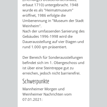
IMOLA
LUTHERSTADT
EINRICHTUNGEN
WISSENSWERTE
EINRICHTUN
WISSENSW
erbaut 1710) untergebracht. 1948
wurde es als "Heimatmuseum"
EISLEBEN
SEHENSWÜRDIGKE
VERANSTALTUN
SEHENSWÜRD
VERANSTA
eröffnet, 1986 erfolgte die
Umbenennung in "Museum der Stadt
RAMAT
VARCES
Weinheim".
ORTSVEREINE
ORTSCHAFTSRA
ORTSVEREIN
ORTSCHAF
Nach der umfassenden Sanierung des
GAN
ALLIÈRES
Gebäudes 1996-1998 wird die
GESCHICHTE
PARTNERSCHAF
GESCHICHTE
PARTNERS
Dauerausstellung auf vier Etagen und
ET
rund 1.000 qm präsentiert.
OBERFLOCKENBAC
RIPPENWEIE
RISSET
Der Bereich für Sonderausstellungen
EINRICHTUNGEN
WISSENSWERTE
EINRICHTUN
WISSENSW
befindet sich im 1. Obergeschoss und
ist über eine Steintreppe gut zu
erreichen, jedoch nicht barrierefrei.
SEHENSWÜRDIGKE
VERANSTALTUN
VERANSTALT
ORTSVERE
Schwerpunkte
ORTSVEREINE
ORTSCHAFTSRA
ORTSCHAFTS
GESCHICH
Mannheimer Morgen und
Weinheimer Nachrichten vom
GESCHICHTE
RITSCHWEIE
07.01.2021: