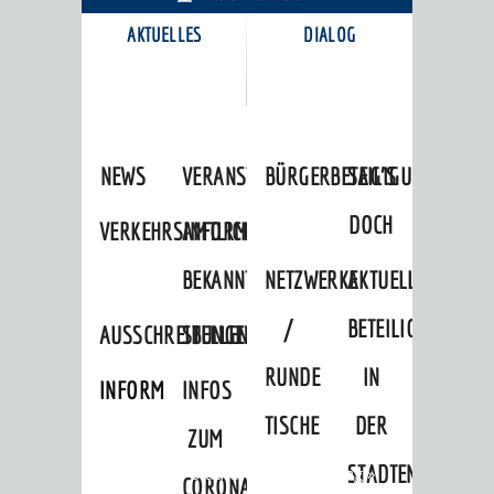
AKTUELLES
DIALOG
KARRIEREPORTAL
NEWS
VERANSTALTUNGSKALENDER
BÜRGERBETEILIGUNG
SAG'S
DOCH
VERKEHRSINFORMATIONEN
AMTLICHE
BEKANNTMACHUNGEN
NETZWERKE
AKTUELLE
/
BETEILIGUNGEN
AUSSCHREIBUNGEN
STELLENANGEBOTE
RUNDE
IN
INFORMATIONSPFLICHTEN
INFOS
TISCHE
DER
ZUM
STADTENTWICKLU
Startseite
»
Stadtthemen
»
Bildung
»
CORONAVIRUS