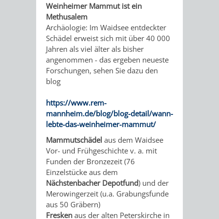
Weinheimer Mammut ist ein
EINRICHTUN
WISSENSW
Methusalem
Archäologie: Im Waidsee entdeckter
SEHENSWÜRD
VERANSTA
Schädel erweist sich mit über 40 000
Jahren als viel älter als bisher
ORTSVEREIN
ORTSCHAF
angenommen - das ergeben neueste
Forschungen, sehen Sie dazu den
GESCHICHTE
blog
https://www.rem-
SULZBACH
mannheim.de/blog/blog-detail/wann-
lebte-das-weinheimer-mammut/
EINRICHTUNGEN
WISSENSWERTE
Mammutschädel
aus dem Waidsee
Vor- und Frühgeschichte v. a. mit
SEHENSWÜRDIGKE
VERANSTALTUN
Funden der Bronzezeit (76
Einzelstücke aus dem
VERANSTALTUNGS
ORTSVEREINE
Nächstenbacher Depotfund
) und der
Merowingerzeit (u.a. Grabungsfunde
ORTSCHAFTSRAT
GESCHICHTE
aus 50 Gräbern)
Fresken
aus der alten Peterskirche in