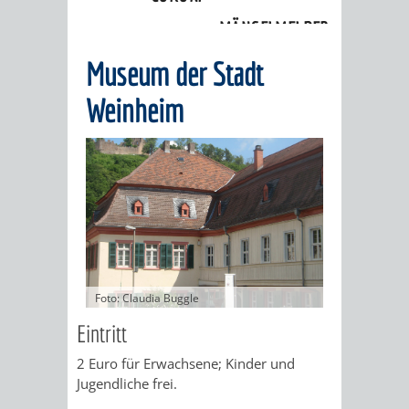
Museum
MÄNGELMELDER
INFOS
Museum der Stadt
UNSERE STADT
ZUR
Weinheim
UKRAINE
STADTPORTRAIT
STADTGESCHICHTE
WAPPEN
EHRENBÜRGER
BÜRGERENGAGEM
REPORTAGEN
DER
AKTUELLES
KOORDINIER
Foto: Claudia Buggle
IMAGEFILM
ENGAGIERTE
WEINHEIMER
Eintritt
STADT
VEREINE
2 Euro für Erwachsene; Kinder und
Jugendliche frei.
UND