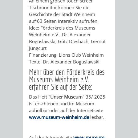
An einem großen touch screen
VON
DEN
Tischmonitor können Sie die
KATALOG
Geschichte der Stadt Weinheim
WEINHEIMER
ORTSTEILEN
auf 63 Seiten interaktiv aufrufen.
VERANSTALTUNGEN
AUSBILDUNG
Idee: Förderkreis des Museums
KINDERTAGESSTÄTTEN
Weinheim e.V., Dr. Alexander
FÊTE
&
Boguslawski, Götz Diesbach, Gernot
Jungcurt
DE
PRAKTIKA
Finanzierung: Lions Club Weinheim
Texte: Dr. Alexander Boguslawski
LA
LEIHVERKEHR
SERVICE
Mehr über den Förderkreis des
MUSIQUE
Museums Weinheim e.V.
DER
FÜR
erfahren Sie auf der Seite:
KULTUREINRICHTUNGEN
SEHENSWERT
BIBLIOTHEK
LEHRER/INNEN
Das Heft "
Unser Museum
" 35/ 2025
ist erschienen und im Museum
THEATER
MUSEUM
GRÜNE
ALTSTADT
&
abholbar oder auf der Internetseite
www.museum-weinheim.de
lesbar.
MEILEN
ERZIEHER/INNEN
VERANSTALTUNGEN
KINDER
MARKTPLAT
GERBERBA
IM
HERMANNSHOF
EXOTENWALD
Auf der Internetseite
www.museum-