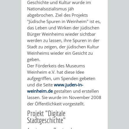
VERANSTALTUNGS
KULTURSOM
Geschichte und Kultur wurde im
KINDERTAGESSTÄTTEN
PROJEKT
SCHULFERIEN
SCHÜLERBEFÖRDERUNG
Nationalsozialismus jäh
HIGHLIGHTS
abgebrochen. Ziel des Projekts
"KINDER
KERWE
HORTE
SCHULSOZIALARBEIT
"Jüdische Spuren in Weinheim" ist es,
das Leben und Wirken der jüdischen
SCHÜTZEN
/
SOMMERTAGSZU
FESTE
INKLUSION
Bürger Weinheims wieder sichtbar
werden zu lassen, ihre Spuren in der
-
GRUNDSCHULBETREUUNG
IN
Stadt zu zeigen, der jüdischen Kultur
Weinheims wieder ein Gesicht zu
KINDER
/
DEN
geben.
Der Förderkeis des Museums
STÄRKEN"
FERIENBETREUUNG
STADTTEILEN
Weinheim e.V. hat diese Idee
aufgegriffen, um Spenden gebeten
VORMERKVERFAHREN
FERIENANGEBOTE
STADTBIBLIOTHEK
„WOINEM
WEINHEIMER
und die Seite
www.juden-in-
weinheim.de
gestalten und erstellen
FÜR
TIPPS
LIVE“
WEIHNACHT
lassen. Sie wurde im November 2008
A
AUSLEIHE
der Öffentlichkeit vorgestellt.
DIE
&
AM
BIS
WEIHNACHTS
Projekt "Digitale
MEDIENANGEBOTE
Stadtgeschichte"
PLATZVERGABE
TREFFS
WINDECKPLATZ
Z
IN
ONLINE-