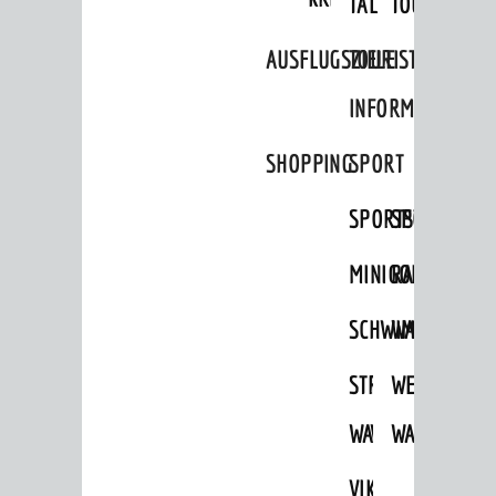
TAL
TOUR
Mängelmelder
UNSERE STADT
AUSFLUGSZIELE
TOURIST
Stadtportrait
INFORMATION
Stadtgeschichte
SHOPPING
SPORT
Bürgerengagement
SPORTSTÄTTEN
SPORTVEREI
Städtepartnerschaften
Ortschaften
MINIGOLF
RADFAHREN
Daten / Zahlen / Fakten
SCHWIMMEN
WANDERN
BILDUNG
STRANDBAD
TSG
WEINHEIMER
Kinderbetreuung
WAIDSEE
WALDSCHWIM
WANDERWEG
Schulen
Stadtbibliothek
VIKTOR-