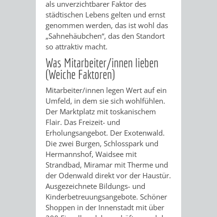
als unverzichtbarer Faktor des
städtischen Lebens gelten und ernst
ORGANISATI
genommen werden, das ist wohl das
„Sahnehäubchen“, das den Standort
SERVICEBEREICH
EHRUNGEN
so attraktiv macht.
Was Mitarbeiter/innen lieben
FÜR
WISSENSWER
(Weiche Faktoren)​
VEREINE
HILFREICHE
Mitarbeiter/innen legen Wert auf ein
Umfeld, in dem sie sich wohlfühlen.
UND
ANSPRECHP
Der Marktplatz mit toskanischem
Flair. Das Freizeit- und
ORGANISATIONEN
Erholungsangebot. Der Exotenwald.
Die zwei Burgen, Schlosspark und
INFORMATIONSP
Hermannshof, Waidsee mit
Strandbad, Miramar mit Therme und
STÄDTEPARTNERSCHAFTEN
ORTSCHAFTEN
der Odenwald direkt vor der Haustür.
Ausgezeichnete Bildungs- und
Kinderbetreuungsangebote. Schöner
ANET
CAVAILLON
HOHENSACHSEN
LÜTZELSACH
Shoppen in der Innenstadt mit über