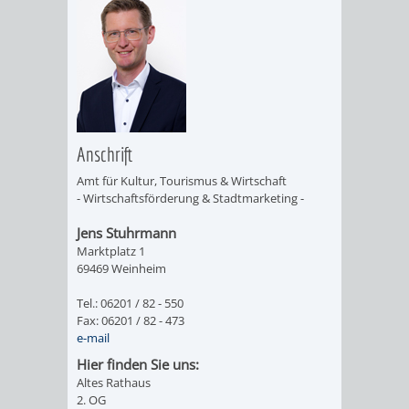
EINRICHTUN
WISSENSW
SEHENSWÜRD
VERANSTA
ORTSVEREIN
ORTSCHAF
GESCHICHTE
Anschrift
Amt für Kultur, Tourismus & Wirtschaft
SULZBACH
- Wirtschaftsförderung & Stadtmarketing -
Jens Stuhrmann
EINRICHTUNGEN
WISSENSWERTE
Marktplatz 1
69469 Weinheim
SEHENSWÜRDIGKE
VERANSTALTUN
Tel.: 06201 / 82 - 550
Fax: 06201 / 82 - 473
VERANSTALTUNGS
ORTSVEREINE
e-mail
Hier finden Sie uns:
ORTSCHAFTSRAT
GESCHICHTE
Altes Rathaus
2. OG