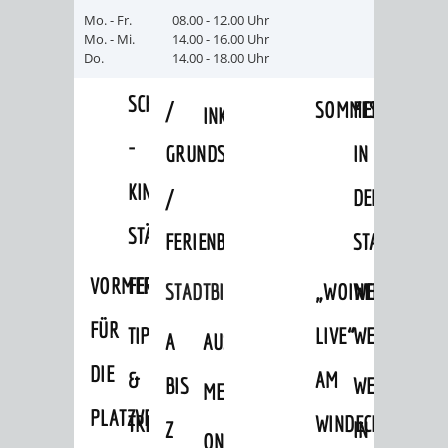
VERANSTALTUNGS
KULTURSOM
KINDERTAGESSTÄTTEN
PROJEKT
SCHULFERIEN
SCHÜLERBEFÖRDERUNG
Mo. - Fr.
08.00 - 12.00 Uhr
Mo. - Mi.
14.00 - 16.00 Uhr
HIGHLIGHTS
"KINDER
KERWE
Do.
14.00 - 18.00 Uhr
HORTE
SCHULSOZIALARBEIT
SCHÜTZEN
/
SOMMERTAGSZU
FESTE
INKLUSION
-
GRUNDSCHULBETREUUNG
IN
KINDER
/
DEN
STÄRKEN"
FERIENBETREUUNG
STADTTEILEN
VORMERKVERFAHREN
FERIENANGEBOTE
STADTBIBLIOTHEK
„WOINEM
WEINHEIMER
FÜR
TIPPS
LIVE“
WEIHNACHT
A
AUSLEIHE
DIE
&
AM
BIS
WEIHNACHTS
MEDIENANGEBOTE
PLATZVERGABE
TREFFS
WINDECKPLATZ
Z
IN
ONLINE-