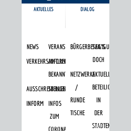
AKTUELLES
DIALOG
KARRIEREPORTAL
NEWS
VERANSTALTUNGSKALENDER
BÜRGERBETEILIGUNG
SAG'S
DOCH
VERKEHRSINFORMATIONEN
AMTLICHE
BEKANNTMACHUNGEN
NETZWERKE
AKTUELLE
/
BETEILIGUNGEN
AUSSCHREIBUNGEN
STELLENANGEBOTE
RUNDE
IN
INFORMATIONSPFLICHTEN
INFOS
TISCHE
DER
ZUM
STADTENTWICKLU
Startseite
»
Stadtthemen
»
Wirtschaft
»
CORONAVIRUS