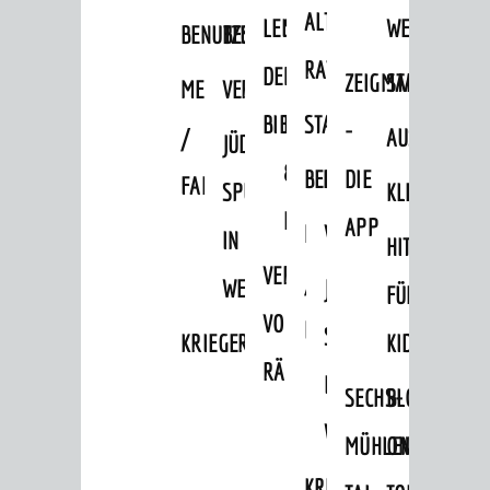
Verkehrsinformationen
ALTEN
LEIHVERKEHR
SERVICE
WEG
BENUTZUNG
BESTANDSÜBERSICHT
Amtliche Bekanntmachungen
RATHAUS
DER
FÜR
ZEIGMAL
STADTTEILE
MELDEKARTEI
VERÖFFENTLICHUNGEN
Ausschreibungen
BIBLIOTHEK
LEHRER/INNEN
STADTARCHIV
-
Stellenangebote
/
AUSFLUGSZI
JÜDISCHE
&
Infos zum Coronavirus
BENUTZUNG
BESTANDSÜBERSICH
DIE
FAMILIENFORSCHUNG
SPUREN
KLEINSTADT
Infos zur Ukraine
ERZIEHER/INNEN
APP
MELDEKARTEI
VERÖFFENTLICHUNG
IN
HITS
DIALOG
VERMIETUNG
/
WEINHEIM
JÜDISCHE
FÜR
Bürgerbeteiligung
VON
FAMILIENFORSCHUNG
SPUREN
KRIEGERDENKMAL
KIDS
Sag's doch
RÄUMEN
IN
Netzwerke / Runde Tische
SECHS-
BLOGGER
WEINHEIM
Aktuelle Beteiligungen in der
MÜHLEN-
ON
Stadtentwicklung
KRIEGERDENKMAL