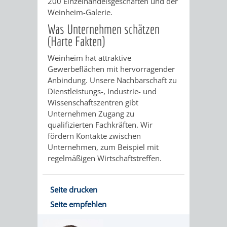
200 Einzelhandelsgeschäften und der
IMOLA
LUTHERSTADT
EINRICHTUNGEN
WISSENSWERTE
EINRICHTUN
WISSENSW
Weinheim-Galerie.
Was Unternehmen schätzen
EISLEBEN
SEHENSWÜRDIGKE
VERANSTALTUN
SEHENSWÜRD
VERANSTA
(Harte Fakten)
RAMAT
VARCES
ORTSVEREINE
ORTSCHAFTSRA
ORTSVEREIN
ORTSCHAF
Weinheim hat attraktive
Gewerbeflächen mit hervorragender
GAN
ALLIÈRES
Anbindung. Unsere Nachbarschaft zu
GESCHICHTE
PARTNERSCHAF
GESCHICHTE
PARTNERS
Dienstleistungs-, Industrie- und
ET
Wissenschaftszentren gibt
OBERFLOCKENBAC
RIPPENWEIE
Unternehmen Zugang zu
RISSET
qualifizierten Fachkräften. Wir
EINRICHTUNGEN
WISSENSWERTE
EINRICHTUN
WISSENSW
fördern Kontakte zwischen
Unternehmen, zum Beispiel mit
SEHENSWÜRDIGKE
VERANSTALTUN
VERANSTALT
ORTSVERE
regelmäßigen Wirtschaftstreffen.
ORTSVEREINE
ORTSCHAFTSRA
ORTSCHAFTS
GESCHICH
Seite drucken
Seite empfehlen
GESCHICHTE
RITSCHWEIE