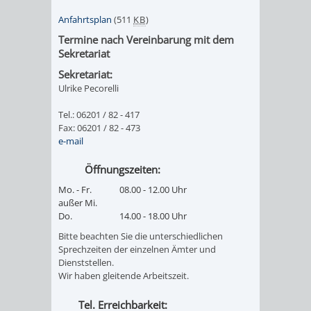
DATEN
Anfahrtsplan
(511
KB
)
Termine nach Vereinbarung mit dem
/
Sekretariat
ZAHLEN
Sekretariat:
Ulrike Pecorelli
/
Tel.: 06201 / 82 - 417
Fax: 06201 / 82 - 473
FAKTEN
e-mail
BILDUNG
FREIZEIT
Öffnungszeiten:
Mo. - Fr.
08.00 - 12.00 Uhr
außer Mi.
Do.
14.00 - 18.00 Uhr
Bitte beachten Sie die unterschiedlichen
Sprechzeiten der einzelnen Ämter und
KINDERBETREUUNG
SCHULEN
VERANSTALTUNGSKALENDER
JÄHRLICHE
Dienststellen.
Wir haben gleitende Arbeitszeit.
VERANSTALTUNGE
KINDERTAGESPFLEGE
KINDERKRIPPEN
SCHULARTEN
SCHULVERWALTUNG
Tel. Erreichbarkeit: