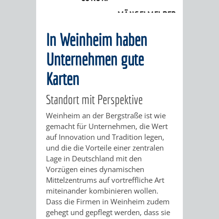
Unternehmen
MÄNGELMELDER
INFOS
In Weinheim haben
UNSERE STADT
ZUR
Unternehmen gute
UKRAINE
Karten
Standort mit Perspektive
STADTPORTRAIT
STADTGESCHICHTE
Weinheim an der Bergstraße ist wie
WAPPEN
EHRENBÜRGER
BÜRGERENGAGEM
gemacht für Unternehmen, die Wert
auf Innovation und Tradition legen,
REPORTAGEN
DER
AKTUELLES
KOORDINIER
und die die Vorteile einer zentralen
Lage in Deutschland mit den
IMAGEFILM
Vorzügen eines dynamischen
ENGAGIERTE
WEINHEIMER
Mittelzentrums auf vortreffliche Art
miteinander kombinieren wollen.
STADT
VEREINE
Dass die Firmen in Weinheim zudem
gehegt und gepflegt werden, dass sie
UND