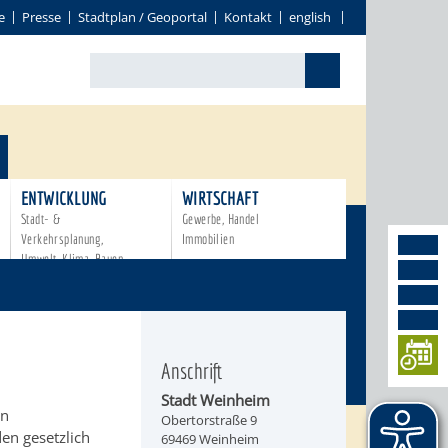
e
Presse
Stadtplan / Geoportal
Kontakt
english
ENTWICKLUNG
WIRTSCHAFT
Stadt- &
Gewerbe, Handel
Verkehrsplanung,
Immobilien
Umwelt, Klima, Bauen
Anschrift
Stadt Weinheim
en
Obertorstraße 9
en gesetzlich
69469 Weinheim