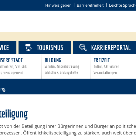
Hinweis geben
Barrierefreiheit
Leichte Sprach
VICE
TOURISMUS
KARRIEREPORTAL
NSERE STADT
BILDUNG
FREIZEIT
dtportrait, Statistik
Schulen, Kinderbetreuung
Kultur, Aktivitäten
rgerengagement
Bibliothek, Bildungskette
Veranstaltungen
ung
teiligung
t von der Beteiligung ihrer Bürgerinnen und Bürger an politisch
rozessen. Öffentlichkeitsbeteiligung zu stärken, auch weit über d