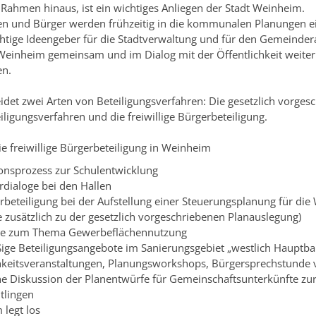
Rahmen hinaus, ist ein wichtiges Anliegen der Stadt Weinheim.
en und Bürger werden frühzeitig in die kommunalen Planungen 
htige Ideengeber für die Stadtverwaltung und für den Gemeindera
Weinheim gemeinsam und im Dialog mit der Öffentlichkeit weiter
en.
det zwei Arten von Beteiligungsverfahren: Die gesetzlich vorges
iligungsverfahren und die freiwillige Bürgerbeteiligung.
die freiwillige Bürgerbeteiligung in Weinheim
onsprozess zur Schulentwicklung
rdialoge bei den Hallen
rbeteiligung bei der Aufstellung einer Steuerungsplanung für die
 zusätzlich zu der gesetzlich vorgeschriebenen Planauslegung)
te zum Thema Gewerbeflächennutzung
ge Beteiligungsangebote im Sanierungsgebiet „westlich Hauptbah
hkeitsveranstaltungen, Planungsworkshops, Bürgersprechstunde 
he Diskussion der Planentwürfe für Gemeinschaftsunterkünfte z
tlingen
legt los