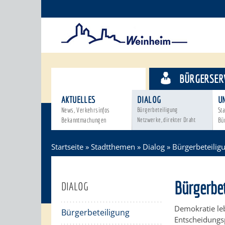
STADTTHEMEN
BÜRGERSER
AKTUELLES
DIALOG
U
News, Verkehrsinfos
Bürgerbeteiligung
Sta
Bekanntmachungen
Netzwerke, direkter Draht
Bü
Startseite
»
Stadtthemen
»
Dialog
»
Bürgerbeteilig
Bürgerbe
DIALOG
Demokratie leb
Bürgerbeteiligung
Entscheidungsp