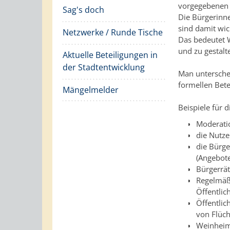
vorgegebenen 
Sag's doch
Die Bürgerinn
sind damit wic
Netzwerke / Runde Tische
Das bedeutet 
und zu gestalt
Aktuelle Beteiligungen in
der Stadtentwicklung
Man unterschei
formellen Bete
Mängelmelder
Beispiele für 
Moderati
die Nutze
die Bürge
(Angebote
Bürgerrä
Regelmäßi
Öffentlic
Öffentlic
von Flüch
Weinheim 