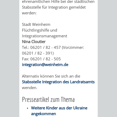
ehrenamtlichen Hilfe bei der städtischen
Stabsstelle für Integration gemeldet
DULGER-
werden:
BAD
Stadt Weinheim
Flüchtlingshilfe und
VEREINE
Integrationsmanagement
Nina Cloutier
ENTWICKLUNG
WIRTSCHAFT
Tel.: 06201 / 82 - 457 (Vorzimmer:
06201 / 82 - 391)
Fax: 06201 / 82 - 505
integration@weinheim.de
Alternativ können Sie sich an die
AKTUELLE
AKTUELLE
STANDORTPORTRAIT
UNTERNEHMEN
Stabsstelle Integration des Landratsamts
wenden.
BAUPROJEKTE
BETEILIGUNGEN
VERKEHRSANBINDUNG
DATEN
GEWERBEFLÄCHE
LADENFLÄCH
Presseartikel zum Thema
IN
STRASSENBAUMASSNAHMEN OB
NEUBAU
/
/
/
SERVICEANG
Weitere Kinder aus der Ukraine
DER
angekommen
ERFLOCKENBACH
BETRIEBSGEBÄUDE
LAGE
ZAHLEN
-