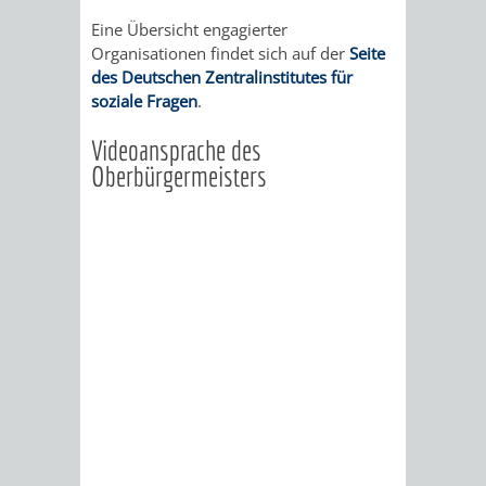
VISION
Eine Übersicht engagierter
Organisationen findet sich auf der
Seite
AKTIONSREIHE
KLIMASCHUTZ-
des Deutschen Zentralinstitutes für
soziale Fragen
.
GUT
NETZWERK
Videoansprache des
SANIERT?!
LADEINFRASTRUKTUR
Oberbürgermeisters
WÄRMEPUMPEN
EIGNUNGSCHECK