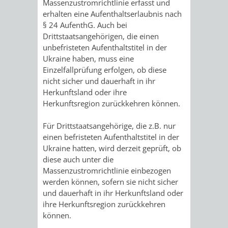
Massenzustromrichtlinie erfasst und
IMOLA
LUTHERSTADT
EINRICHTUNGEN
WISSENSWERTE
EINRICHTUN
WISSENSW
erhalten eine Aufenthaltserlaubnis nach
§ 24 AufenthG. Auch bei
EISLEBEN
SEHENSWÜRDIGKE
VERANSTALTUN
SEHENSWÜRD
VERANSTA
Drittstaatsangehörigen, die einen
unbefristeten Aufenthaltstitel in der
RAMAT
VARCES
ORTSVEREINE
ORTSCHAFTSRA
ORTSVEREIN
ORTSCHAF
Ukraine haben, muss eine
Einzelfallprüfung erfolgen, ob diese
GAN
ALLIÈRES
nicht sicher und dauerhaft in ihr
GESCHICHTE
PARTNERSCHAF
GESCHICHTE
PARTNERS
Herkunftsland oder ihre
ET
Herkunftsregion zurückkehren können.
OBERFLOCKENBAC
RIPPENWEIE
RISSET
Für Drittstaatsangehörige, die z.B. nur
EINRICHTUNGEN
WISSENSWERTE
EINRICHTUN
WISSENSW
einen befristeten Aufenthaltstitel in der
Ukraine hatten, wird derzeit geprüft, ob
SEHENSWÜRDIGKE
VERANSTALTUN
VERANSTALT
ORTSVERE
diese auch unter die
Massenzustromrichtlinie einbezogen
werden können, sofern sie nicht sicher
ORTSVEREINE
ORTSCHAFTSRA
ORTSCHAFTS
GESCHICH
und dauerhaft in ihr Herkunftsland oder
ihre Herkunftsregion zurückkehren
GESCHICHTE
RITSCHWEIE
können.