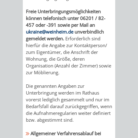
AUFGABEN
STEUERVORTEILE
AKTUELLE
RECHTSKRÄFTIGE
Freie Unterbringungsmöglichkeiten
BACH
können telefonisch unter 06201 / 82-
DER
AUFSTELLUNGSVERFAHREN
ERHALTUNGSSATZUNGEN
457 oder -391 sowie per Mail an
SATZUNGEN
FÖRDERSCHULE
ukraine@weinheim.de
unverbindlich
UNTEREN
ERHALTUNGSSATZUNGEN
gemeldet werden.
Erforderlich sind
IM
hierfür die Angabe zur Kontaktperson/
DENKMALSCHUTZBEHÖRDE
zum Eigentümer, die Anschrift der
BEREICH
GESTALTUNGSSATZUNGEN
Wohnung, die Größe, deren
Organisation (Anzahl der Zimmer) sowie
DENKMALSCHUTZ
AKTUELLE
RECHTSKRÄFTIGE
zur Möblierung.
GENEHMIGUNGSVERFAHREN
TAG
AUFSTELLUNGSVERFAHREN
GESTALTUNGSSATZUNGEN
Die genannten Angaben zur
Unterbringung werden im Rathaus
DES
GESTALTUNGSSATZUNGEN
vorerst lediglich gesammelt und nur im
Bedarfsfall darauf zurückgegriffen, wenn
OFFENEN
WEITERE
die Aufnahmeregularien weiter definiert
bzw. abgestimmt sind.
DENKMALS
STÄDTEBAULICHE
Allgemeiner Verfahrensablauf bei