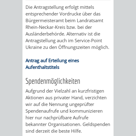
ALTLASTEN
Die Antragstellung erfolgt mittels
KLIMAFIT
KOMMUNALE
entsprechender Vordrucke über das
FAIRTRADE
Bürgermeisteramt beim Landratsamt
WÄRMEPLANUNG
Rhein-Neckar-Kreis bzw. bei der
Ausländerbehörde. Alternativ ist die
KLEIDERTAUSCHBÖRSE
GEFÖRDERTE
KLIMASCHUTZKONZEPT
Antragstellung auch im Service-Point
Ukraine zu den Öffnungszeiten möglich.
KLIMASCHUTZMASSNAHMEN
STÄDTISCHES
Antrag auf Erteilung eines
ENERGIEMANAGEMENT
Aufenthaltstitels
Spendenmöglichkeiten
KLIMASCHUTZKOMMISSION
ENERGIEKARAWANE
Aufgrund der Vielzahl an kurzfristigen
GEWERBE
Aktionen aus privater Hand, verzichten
wir auf die Nennung ungeprüfter
PLASTIKTÜTENFREIE
EVENTS
Spendenaufrufe und kommunizieren
hier nur nachprüfbare Aufrufe
EINKAUFSSTADT
bekannter Organisationen. Geldspenden
GEMEINSAME
sind derzeit die beste Hilfe.