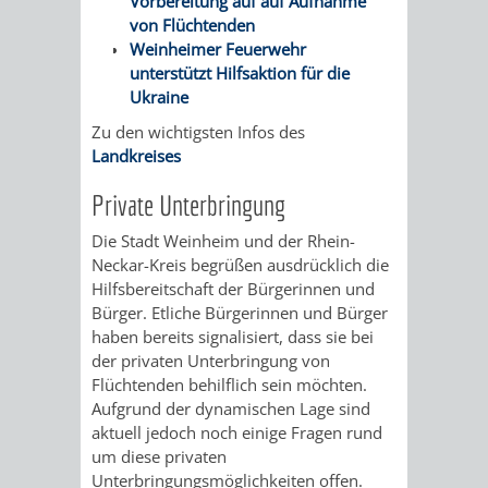
Vorbereitung auf auf Aufnahme
ÜBER
VERFAHREN
GEWERBEFLÄCHENENTWICKLUNGS
EINZELHANDELSKONZEPT
FRÜHLING
HERBST
von Flüchtenden
SPORTHALLE
Weinheimer Feuerwehr
BEBAUUNGSPLÄNE
BEBAUUNGSPLÄNE
MOBILFUNKKONZEPT
LÄRMAKTIONSPLAN
RODENSTEINER
„WOINEM
unterstützt Hilfsaktion für die
DBS
Ukraine
KERNSTADT
STADTERNEUERUNG/-
FLOHMARKT
LIVE“
Zu den wichtigsten Infos des
SCHULZENTRUM
SANIERUNG-
Landkreises
BEBAUUNGSPLÄNE
SANIERUNG
AM
WESTSTADT
UND
Private Unterbringung
ORTSTEILE
WINDECKPLATZ
SANIERUNG
SANIERUNGSGEBIET
UMBAUMASSNAHME S
Die Stadt Weinheim und der Rhein-
WESTLICH
HILDEBRANDSCHE
WOCHENMARKT
Neckar-Kreis begrüßen ausdrücklich die
CHLOSS
Hilfsbereitschaft der Bürgerinnen und
HAUPTBAHNHOF
MÜHLE
GROOVE
Bürger. Etliche Bürgerinnen und Bürger
haben bereits signalisiert, dass sie bei
UMBAU
der privaten Unterbringung von
ABGESCHLOSSENE
Flüchtenden behilflich sein möchten.
DER
Aufgrund der dynamischen Lage sind
VERFAHREN
aktuell jedoch noch einige Fragen rund
JOHANN-
um diese privaten
DENKMALSCHUTZ
ERHALTUNGSSATZUNGEN
Unterbringungsmöglichkeiten offen.
SEBASTIAN-