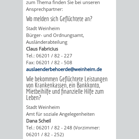
VERANSTALTUNGS
KULTURSOM
zum Thema finden Sie bei unseren
KINDERTAGESSTÄTTEN
PROJEKT
SCHULFERIEN
SCHÜLERBEFÖRDERUNG
Ansprechpartner:
HIGHLIGHTS
"KINDER
KERWE
Wo melden sich Geflüchtete an?
HORTE
SCHULSOZIALARBEIT
Stadt Weinheim
SCHÜTZEN
/
SOMMERTAGSZU
FESTE
INKLUSION
Bürger- und Ordnungsamt,
Ausländerabteilung
-
GRUNDSCHULBETREUUNG
IN
Claus Fabricius
Tel.: 06201 / 82 - 227
KINDER
/
DEN
Fax: 06201 / 82 - 508
auslaenderbehoerde@weinheim.de
STÄRKEN"
FERIENBETREUUNG
STADTTEILEN
Wie bekommen Geflüchtete Leistungen
von Krankenkassen, ein Bankkonto,
VORMERKVERFAHREN
FERIENANGEBOTE
STADTBIBLIOTHEK
„WOINEM
WEINHEIMER
Mietbeihilfe und finanzielle Hilfe zum
Leben?
FÜR
TIPPS
LIVE“
WEIHNACHT
A
AUSLEIHE
Stadt Weinheim
Amt für soziale Angelegenheiten
DIE
&
AM
BIS
WEIHNACHTS
MEDIENANGEBOTE
Dana Scheil
Tel.: 06201 / 82 - 248 (Vorzimmer:
PLATZVERGABE
TREFFS
WINDECKPLATZ
Z
IN
06201 / 82 - 252)
ONLINE-