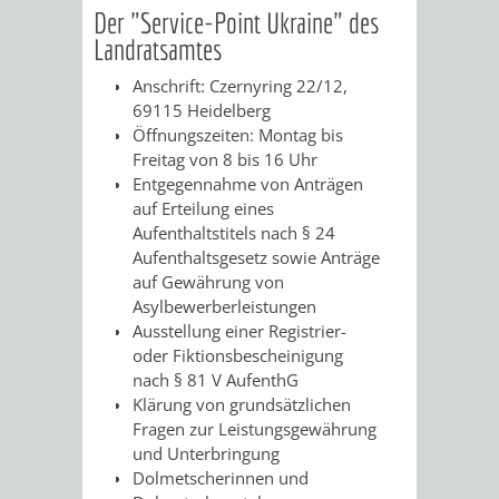
EINRICHTUN
WISSENSW
Der "Service-Point Ukraine" des
Landratsamtes
SEHENSWÜRD
VERANSTA
Anschrift: Czernyring 22/12,
69115 Heidelberg
ORTSVEREIN
ORTSCHAF
Öffnungszeiten: Montag bis
Freitag von 8 bis 16 Uhr
GESCHICHTE
Entgegennahme von Anträgen
auf Erteilung eines
Aufenthaltstitels nach § 24
SULZBACH
Aufenthaltsgesetz sowie Anträge
auf Gewährung von
EINRICHTUNGEN
WISSENSWERTE
Asylbewerberleistungen
Ausstellung einer Registrier-
SEHENSWÜRDIGKE
VERANSTALTUN
oder Fiktionsbescheinigung
nach § 81 V AufenthG
VERANSTALTUNGS
ORTSVEREINE
Klärung von grundsätzlichen
Fragen zur Leistungsgewährung
und Unterbringung
ORTSCHAFTSRAT
GESCHICHTE
Dolmetscherinnen und