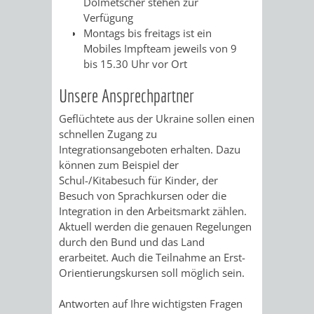
Dolmetscher stehen zur
DATEN
Verfügung
Montags bis freitags ist ein
/
Mobiles Impfteam jeweils von 9
bis 15.30 Uhr vor Ort
ZAHLEN
Unsere Ansprechpartner
/
Geflüchtete aus der Ukraine sollen einen
FAKTEN
schnellen Zugang zu
Integrationsangeboten erhalten. Dazu
BILDUNG
FREIZEIT
können zum Beispiel der
Schul-/Kitabesuch für Kinder, der
Besuch von Sprachkursen oder die
Integration in den Arbeitsmarkt zählen.
Aktuell werden die genauen Regelungen
durch den Bund und das Land
KINDERBETREUUNG
SCHULEN
VERANSTALTUNGSKALENDER
JÄHRLICHE
erarbeitet. Auch die Teilnahme an Erst-
Orientierungskursen soll möglich sein.
VERANSTALTUNGE
KINDERTAGESPFLEGE
KINDERKRIPPEN
SCHULARTEN
SCHULVERWALTUNG
Antworten auf Ihre wichtigsten Fragen