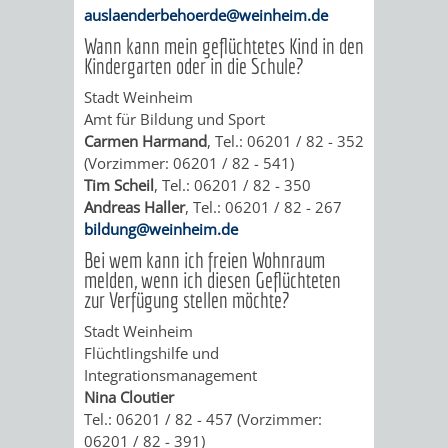
VERMIETUNG
SCHLOSS
auslaenderbehoerde@weinheim.de
MUSEUM
Wann kann mein geflüchtetes Kind in den
VON
SCHLOSSPARK
HEILPFLANZEN
BURGEN
Kindergarten oder in die Schule?
RÄUMEN
STADTBIBLIOTHEK
KINO
STADTGARTEN
HAGANDERPAR
/
Stadt Weinheim
Amt für Bildung und Sport
BILDUNGSKETTE
VOLKSHOCHSCHULE
A
AUSLEIHE
VERANSTALTER
SCHLOSS
Carmen Harmand
, Tel.: 06201 / 82 - 352
ALTER
ROSENANLAGE
(Vorzimmer: 06201 / 82 - 541)
BIS
Tim Scheil
, Tel.: 06201 / 82 - 350
KOMMUNALES
MUSIKSCHULE
MEDIENANGEBOTE
VERANSTALTUNGSRÄU
FRIEDHOF
BURGRUINE
WACHENB
Andreas Haller
, Tel.: 06201 / 82 - 267
Z
bildung@weinheim.de
BILDUNGSMANAGEMENT
WINDECK
MUSEUM
ONLINE-
STADTHALLE
ROLF-
SCHLOSS
Bei wem kann ich freien Wohnraum
melden, wenn ich diesen Geflüchteten
ÜBERGANG
"FRÜHE
KATALOG
ENGELBRECHT-
VERANSTALTUNGEN
KINDER
MUSEUM
INGRID-
zur Verfügung stellen möchte?
SCHULE
BILDUNG"
HAUS
Stadt Weinheim
IM
VERANSTALTUNGEN
AUSBILDUNG
NOLL-
VERANSTALTUNGE
KINDER
Flüchtlingshilfe und
-
Integrationsmanagement
MUSEUM
&
BÜRGERSAAL
WEG
IM
Nina Cloutier
BERUF
Tel.: 06201 / 82 - 457 (Vorzimmer:
PRAKTIKA
IM
STADTARCHIV
MUSEUM
MUNDART-
06201 / 82 - 391)