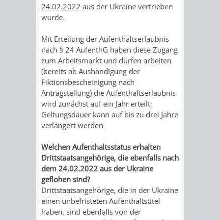
24.02.2022
aus der Ukraine vertrieben
ORGANISATI
wurde.
Mit Erteilung der Aufenthaltserlaubnis
SERVICEBEREICH
EHRUNGEN
nach § 24 AufenthG haben diese Zugang
zum Arbeitsmarkt und dürfen arbeiten
FÜR
WISSENSWER
(bereits ab Aushändigung der
Fiktionsbescheinigung nach
VEREINE
HILFREICHE
Antragstellung) die Aufenthaltserlaubnis
wird zunächst auf ein Jahr erteilt;
UND
ANSPRECHP
Geltungsdauer kann auf bis zu drei Jahre
verlängert werden
ORGANISATIONEN
Welchen Aufenthaltsstatus erhalten
INFORMATIONSP
Drittstaatsangehörige, die ebenfalls nach
dem 24.02.2022 aus der Ukraine
STÄDTEPARTNERSCHAFTEN
ORTSCHAFTEN
geflohen sind?
Drittstaatsangehörige, die in der Ukraine
ANET
CAVAILLON
HOHENSACHSEN
LÜTZELSACH
einen unbefristeten Aufenthaltstitel
haben, sind ebenfalls von der