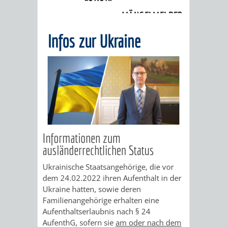
Infos zur Ukraine
MÄNGELMELDER
INFOS
Infos zur Ukraine
UNSERE STADT
ZUR
UKRAINE
STADTPORTRAIT
STADTGESCHICHTE
WAPPEN
EHRENBÜRGER
BÜRGERENGAGEM
Informationen zum
ausländerrechtlichen Status
REPORTAGEN
DER
AKTUELLES
KOORDINIER
Ukrainische Staatsangehörige, die vor
IMAGEFILM
ENGAGIERTE
WEINHEIMER
dem 24.02.2022 ihren Aufenthalt in der
Ukraine hatten, sowie deren
STADT
VEREINE
Familienangehörige erhalten eine
Aufenthaltserlaubnis nach § 24
UND
AufenthG, sofern sie
am oder nach dem