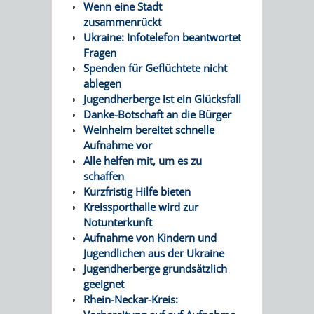
ANGEBOTE
GEWERBEV
Wenn eine Stadt
STADTENTWICKLUNG
zusammenrückt
HAUPTFRIEDHOF
/
IMMOBILIEN
BAU
PLANUNTERLAGEN
/
NETZWERK
Ukraine: Infotelefon beantwortet
Fragen
STADTENTWICKLUNG
FAKTEN
VERLAUF
SANIERUNG
GEWERBEGEBIET
PRÄSENTATION
SERVICE
Spenden für Geflüchtete nicht
ablegen
/
DES
NORD
ZUR
/
Jugendherberge ist ein Glücksfall
Danke-Botschaft an die Bürger
VERKEHRSPLANUNG
WOHNGEBÄUDES
INFO-
LINKS
Weinheim bereitet schnelle
Aufnahme vor
MANNHEIMER
STÄDTEBAULICHER
VERKEHRSPLANUNG
VERANSTALTUNG
STADTMARKETING
Alle helfen mit, um es zu
schaffen
STRASSE 1
RAHMENPLAN
VOM
FLÄCHENNUTZUNGSPLAN
/
Kurzfristig Hilfe bieten
Kreissporthalle wird zur
4 -
5.
BEBAUUNGSPLÄNE
ENTWICKLUNGS-
EINZELHANDEL
Notunterkunft
Aufnahme von Kindern und
2
JULI
UND
Jugendlichen aus der Ukraine
ALLGEMEINE
AKTUELLE
ÜBER
INNENSTADTAKTIONEN
Jugendherberge grundsätzlich
0
22
NUTZUNGSKONZEPTE
geeignet
INFORMATIONEN
BEBAUUNGSPLAN-
UNS
WEINHEIMER
WEINHEIMER
Rhein-Neckar-Kreis:
SANIERUNG