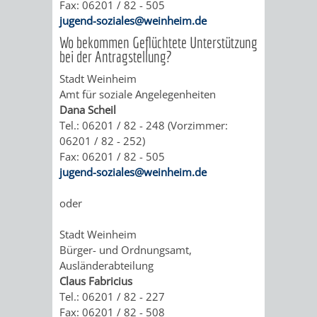
Fax: 06201 / 82 - 505
VON
DEN
jugend-soziales@weinheim.de
KATALOG
WEINHEIMER
Wo bekommen Geflüchtete Unterstützung
ORTSTEILEN
bei der Antragstellung?
VERANSTALTUNGEN
AUSBILDUNG
KINDERTAGESSTÄTTEN
Stadt Weinheim
FÊTE
&
Amt für soziale Angelegenheiten
Dana Scheil
DE
PRAKTIKA
Tel.: 06201 / 82 - 248 (Vorzimmer:
06201 / 82 - 252)
LA
Fax: 06201 / 82 - 505
LEIHVERKEHR
SERVICE
jugend-soziales@weinheim.de
MUSIQUE
DER
FÜR
oder
KULTUREINRICHTUNGEN
SEHENSWERT
BIBLIOTHEK
LEHRER/INNEN
Stadt Weinheim
THEATER
MUSEUM
GRÜNE
ALTSTADT
Bürger- und Ordnungsamt,
&
Ausländerabteilung
MEILEN
Claus Fabricius
ERZIEHER/INNEN
VERANSTALTUNGEN
KINDER
MARKTPLAT
GERBERBA
Tel.: 06201 / 82 - 227
Fax: 06201 / 82 - 508
IM
HERMANNSHOF
EXOTENWALD