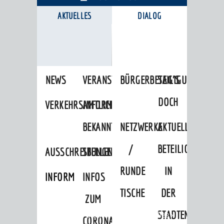
AKTUELLES
DIALOG
KARRIEREPORTAL
NEWS
VERANSTALTUNGSKALENDER
BÜRGERBETEILIGUNG
SAG'S
DOCH
VERKEHRSINFORMATIONEN
AMTLICHE
BEKANNTMACHUNGEN
NETZWERKE
AKTUELLE
/
BETEILIGUNGEN
AUSSCHREIBUNGEN
STELLENANGEBOTE
RUNDE
IN
INFORMATIONSPFLICHTEN
INFOS
TISCHE
DER
ZUM
STADTENTWICKLU
Startseite
»
Stadtthemen
»
Aktuelles
»
CORONAVIRUS