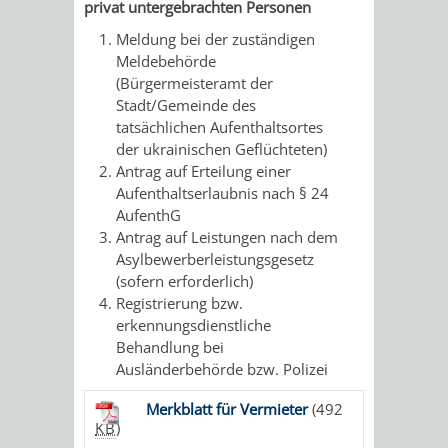
PROJEKTE
privat untergebrachten Personen
Meldung bei der zuständigen
WOHNBEBAUUNG
Meldebehörde
(Bürgermeisteramt der
AN
Stadt/Gemeinde des
tatsächlichen Aufenthaltsortes
DER
der ukrainischen Geflüchteten)
Antrag auf Erteilung einer
WEINBERGSTRASSE
Aufenthaltserlaubnis nach § 24
AufenthG
KLIMASCHUTZ
UMWELTSCHUTZ
Antrag auf Leistungen nach dem
Asylbewerberleistungsgesetz
EUROPEAN
KLIMASCHUTZ-
AKTION
ÖKOLOGISCHE
(sofern erforderlich)
Registrierung bzw.
ENERGY
FÖRDERPROGRAMME
GEGEN
SANIERUNG/WAIDSEE
erkennungsdienstliche
Behandlung bei
AWARD
SCHOTTERGÄRTEN
Ausländerbehörde bzw. Polizei
ENERGIEBERATUNG
ABFALL
Merkblatt für Vermieter
(492
&
STADTRADELN
ELEKTROMOBILITÄTSBERATUNG
KB
)