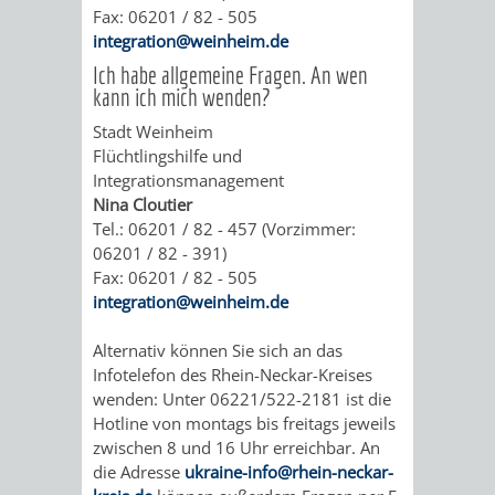
Fax: 06201 / 82 - 505
ALTEN
LEIHVERKEHR
SERVICE
WEG
BENUTZUNG
BESTANDSÜBERSICHT
integration@weinheim.de
RATHAUS
Ich habe allgemeine Fragen. An wen
DER
FÜR
ZEIGMAL
STADTTEILE
MELDEKARTEI
VERÖFFENTLICHUNGEN
kann ich mich wenden?
BIBLIOTHEK
LEHRER/INNEN
STADTARCHIV
-
Stadt Weinheim
/
AUSFLUGSZI
JÜDISCHE
Flüchtlingshilfe und
&
BENUTZUNG
BESTANDSÜBERSICH
DIE
Integrationsmanagement
FAMILIENFORSCHUNG
SPUREN
KLEINSTADT
Nina Cloutier
ERZIEHER/INNEN
APP
Tel.: 06201 / 82 - 457 (Vorzimmer:
MELDEKARTEI
VERÖFFENTLICHUNG
IN
HITS
06201 / 82 - 391)
VERMIETUNG
Fax: 06201 / 82 - 505
/
WEINHEIM
JÜDISCHE
FÜR
integration@weinheim.de
VON
FAMILIENFORSCHUNG
SPUREN
KRIEGERDENKMAL
KIDS
Alternativ können Sie sich an das
RÄUMEN
Infotelefon des Rhein-Neckar-Kreises
IN
SECHS-
BLOGGER
wenden: Unter 06221/522-2181 ist die
Hotline von montags bis freitags jeweils
WEINHEIM
MÜHLEN-
ON
zwischen 8 und 16 Uhr erreichbar. An
die Adresse
ukraine-info@rhein-neckar-
KRIEGERDENKMAL