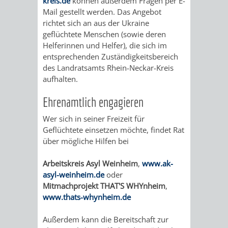
TAL
TOUR
kreis.de
können außerdem Fragen per E-
Mail gestellt werden. Das Angebot
richtet sich an aus der Ukraine
AUSFLUGSZIELE
TOURIST
geflüchtete Menschen (sowie deren
Helferinnen und Helfer), die sich im
INFORMATION
entsprechenden Zuständigkeitsbereich
des Landratsamts Rhein-Neckar-Kreis
SHOPPING
SPORT
aufhalten.
SPORTSTÄTTEN
SPORTVEREI
Ehrenamtlich engagieren
Wer sich in seiner Freizeit für
MINIGOLF
RADFAHREN
Geflüchtete einsetzen möchte, findet Rat
über mögliche Hilfen bei
SCHWIMMEN
WANDERN
Arbeitskreis Asyl Weinheim
,
www.ak-
asyl-weinheim.de
oder
STRANDBAD
TSG
WEINHEIMER
Mitmachprojekt THAT'S WHYnheim
,
www.thats-whynheim.de
WAIDSEE
WALDSCHWIM
WANDERWEG
Außerdem kann die Bereitschaft zur
VIKTOR-