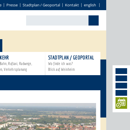
e
Presse
Stadtplan / Geoportal
Kontakt
english
KEHR
STADTPLAN / GEOPORTAL
Bahn, Ruftaxi, Radwege,
Wo finde ich was?
en, Verkehrsplanung
Blick auf Weinheim