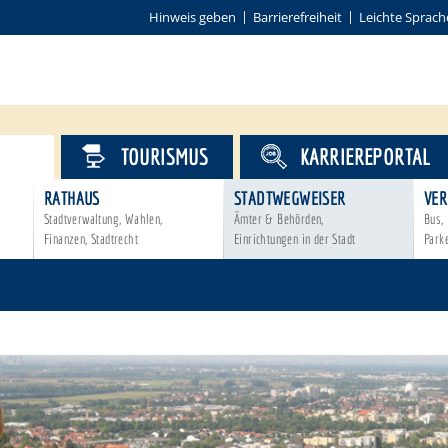
Hinweis geben
Barrierefreiheit
Leichte Sprach
VICE
TOURISMUS
KARRIEREPORTAL
RATHAUS
STADTWEGWEISER
VER
Stadtverwaltung, Wahlen,
Ämter & Behörden,
Bus, 
Finanzen, Stadtrecht
Einrichtungen in der Stadt
Park