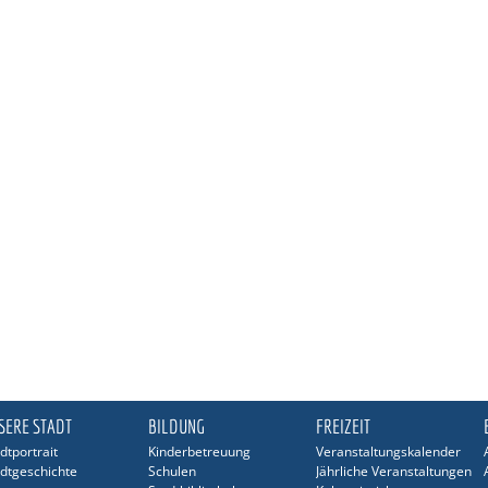
SERE STADT
BILDUNG
FREIZEIT
dtportrait
Kinderbetreuung
Veranstaltungskalender
dtgeschichte
Schulen
Jährliche Veranstaltungen