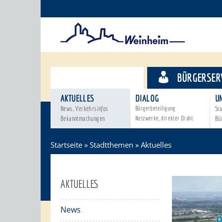
STADTTHEMEN
BÜRGERSER
AKTUELLES
DIALOG
U
News, Verkehrsinfos
Bürgerbeteiligung
Sta
Bekanntmachungen
Netzwerke, direkter Draht
Bü
Startseite
»
Stadtthemen
»
Aktuelles
AKTUELLES
News