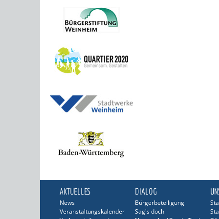
AKTUELLES
DIALOG
UN
News
Bürgerbeteiligung
Sta
Veranstaltungskalender
Sag's doch
Sta