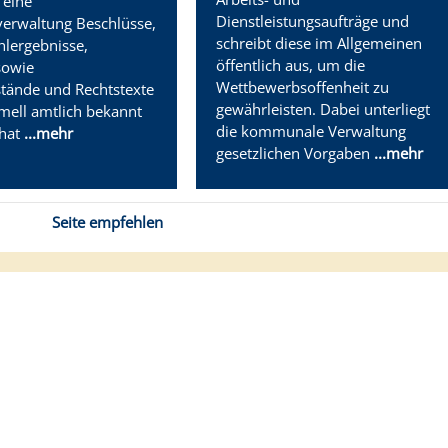
 eine
Dienstleistungsaufträge und
rwaltung Beschlüsse,
schreibt diese im Allgemeinen
hlergebnisse,
öffentlich aus, um die
sowie
Wettbewerbsoffenheit zu
tände und Rechtstexte
gewährleisten. Dabei unterliegt
ormell amtlich bekannt
die kommunale Verwaltung
hat
...mehr
gesetzlichen Vorgaben
...mehr
Seite empfehlen