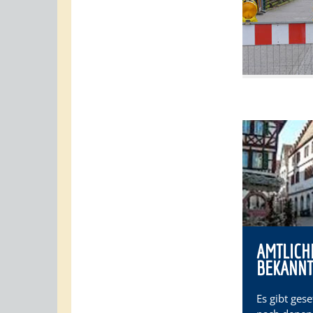
AMTLICH
BEKANN
Es gibt gese