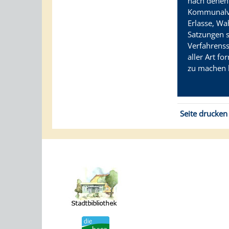
nach denen
Kommunalve
Erlasse, Wa
Satzungen 
Verfahrenss
aller Art f
zu machen 
Seite drucken