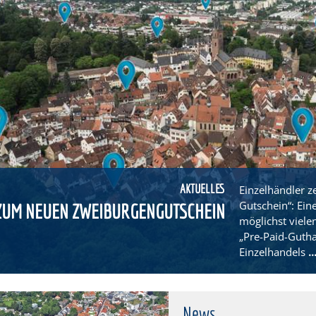
AKTUELLES
Einzelhändler z
Gutschein“: Eine
ZUM NEUEN ZWEIBURGENGUTSCHEIN
möglichst vielen
„Pre-Paid-Guth
Einzelhandels
.
News