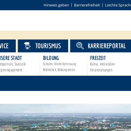
Hinweis geben
Barrierefreiheit
Leichte Sprach
VICE
TOURISMUS
KARRIEREPORTAL
NSERE STADT
BILDUNG
FREIZEIT
dtportrait, Statistik
Schulen, Kinderbetreuung
Kultur, Aktivitäten
rgerengagement
Bibliothek, Bildungskette
Veranstaltungen