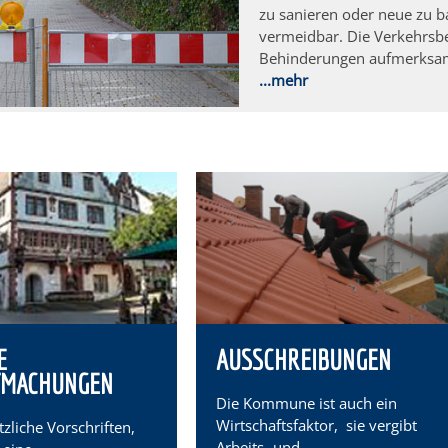
zu sanieren oder neue zu b
vermeidbar. Die Verkehrsb
Behinderungen aufmerksam
...mehr
E
AUSSCHREIBUNGEN
TMACHUNGEN
Die Kommune ist auch ein
Wirtschaftsfaktor, sie vergibt
tzliche Vorschriften,
Arbeits- und