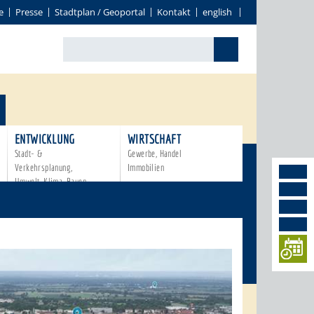
e
Presse
Stadtplan / Geoportal
Kontakt
english
ENTWICKLUNG
WIRTSCHAFT
Stadt- &
Gewerbe, Handel
Verkehrsplanung,
Immobilien
Umwelt, Klima, Bauen