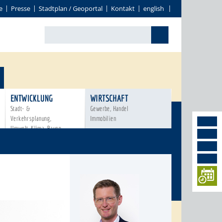
e
Presse
Stadtplan / Geoportal
Kontakt
english
ENTWICKLUNG
WIRTSCHAFT
Stadt- &
Gewerbe, Handel
Verkehrsplanung,
Immobilien
Umwelt, Klima, Bauen