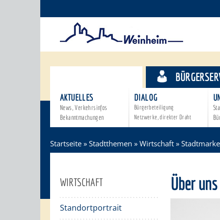
STADTTHEMEN
BÜRGERSER
AKTUELLES
DIALOG
U
News, Verkehrsinfos
Bürgerbeteiligung
Sta
Bekanntmachungen
Netzwerke, direkter Draht
Bü
Startseite
»
Stadtthemen
»
Wirtschaft
»
Stadtmarket
Über uns
WIRTSCHAFT
Standortportrait