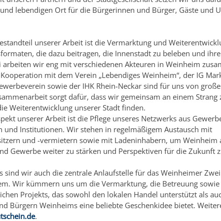
n und lebendigen Ort für die Bürgerinnen und Bürger, Gäste und
Bestandteil unserer Arbeit ist die Vermarktung und Weiterentwick
formaten, die dazu beitragen, die Innenstadt zu beleben und ihre 
ei arbeiten wir eng mit verschiedenen Akteuren in Weinheim zus
 Kooperation mit dem Verein „Lebendiges Weinheim“, der IG Mar
werbeverein sowie der IHK Rhein-Neckar sind für uns von große
sammenarbeit sorgt dafür, dass wir gemeinsam an einem Strang 
ie Weiterentwicklung unserer Stadt finden.
spekt unserer Arbeit ist die Pflege unseres Netzwerks aus Gewerb
 und Institutionen. Wir stehen in regelmäßigem Austausch mit
itzern und -vermietern sowie mit Ladeninhabern, um Weinheim a
nd Gewerbe weiter zu stärken und Perspektiven für die Zukunft z
 sind wir auch die zentrale Anlaufstelle für das Weinheimer Zwe
em. Wir kümmern uns um die Vermarktung, die Betreuung sowie 
eichen Projekts, das sowohl den lokalen Handel unterstützt als au
d Bürgern Weinheims eine beliebte Geschenkidee bietet. Weitere
tschein.de
.