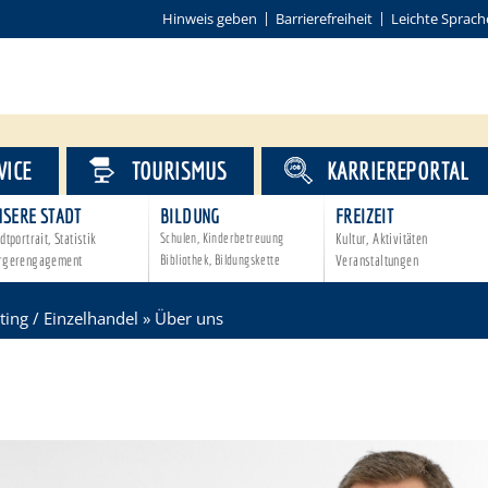
Hinweis geben
Barrierefreiheit
Leichte Sprach
VICE
TOURISMUS
KARRIEREPORTAL
NSERE STADT
BILDUNG
FREIZEIT
dtportrait, Statistik
Schulen, Kinderbetreuung
Kultur, Aktivitäten
rgerengagement
Bibliothek, Bildungskette
Veranstaltungen
ing / Einzelhandel
»
Über uns