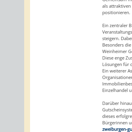
als attraktive
positionieren.
Ein zentraler 
Veranstaltungs
steigern. Dab
Besonders die
Weinheimer Ge
Diese enge Zu
Lösungen für d
Ein weiterer A
Organisationen
Immobilienbes
Einzelhandel u
Darüber hinaus
Gutscheinsyst
dieses erfolgr
Bürgerinnen un
zweiburgen-gu