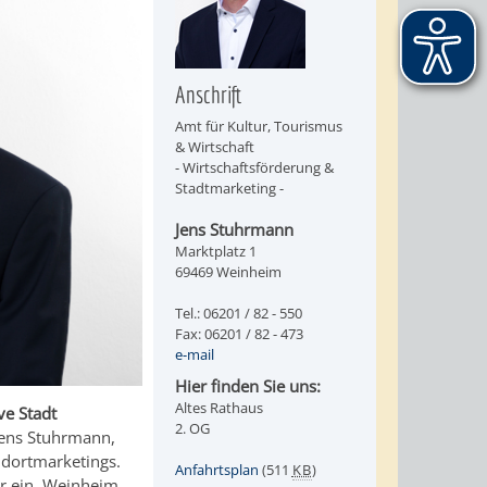
Anschrift
Amt für Kultur, Tourismus
& Wirtschaft
- Wirtschaftsförderung &
Stadtmarketing -
Jens Stuhrmann
Marktplatz 1
69469 Weinheim
Tel.: 06201 / 82 - 550
Fax: 06201 / 82 - 473
e-mail
Hier finden Sie uns:
Altes Rathaus
ve Stadt
2. OG
Jens Stuhrmann,
ndortmarketings.
Anfahrtsplan
(511
KB
)
ür ein, Weinheim