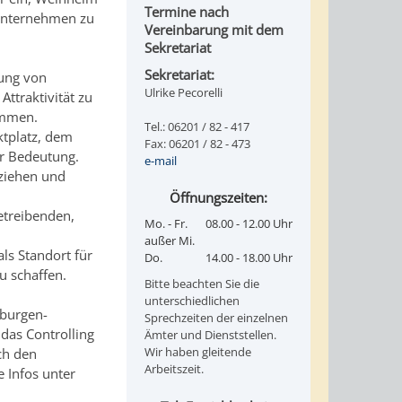
Termine nach
 Unternehmen zu
Vereinbarung mit dem
Sekretariat
Sekretariat:
lung von
Ulrike Pecorelli
Attraktivität zu
ammen.
Tel.: 06201 / 82 - 417
ktplatz, dem
Fax: 06201 / 82 - 473
r Bedeutung.
e-mail
ziehen und
Öffnungszeiten:
etreibenden,
Mo. - Fr.
08.00 - 12.00 Uhr
außer Mi.
ls Standort für
Do.
14.00 - 18.00 Uhr
u schaffen.
Bitte beachten Sie die
unterschiedlichen
iburgen-
Sprechzeiten der einzelnen
das Controlling
Ämter und Dienststellen.
Wir haben gleitende
ch den
Arbeitszeit.
 Infos unter