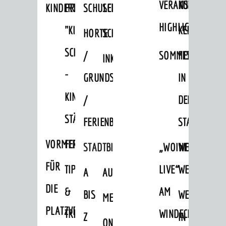
VERANSTALTUNGS
KULTURSOM
KINDERTAGESSTÄTTEN
PROJEKT
SCHULFERIEN
SCHÜLERBEFÖRDERUNG
HIGHLIGHTS
"KINDER
KERWE
HORTE
SCHULSOZIALARBEIT
SCHÜTZEN
/
SOMMERTAGSZU
FESTE
INKLUSION
-
GRUNDSCHULBETREUUNG
IN
KINDER
/
DEN
STÄRKEN"
FERIENBETREUUNG
STADTTEILEN
VORMERKVERFAHREN
FERIENANGEBOTE
STADTBIBLIOTHEK
„WOINEM
WEINHEIMER
FÜR
TIPPS
LIVE“
WEIHNACHT
A
AUSLEIHE
DIE
&
AM
BIS
WEIHNACHTS
MEDIENANGEBOTE
PLATZVERGABE
TREFFS
WINDECKPLATZ
Z
IN
ONLINE-