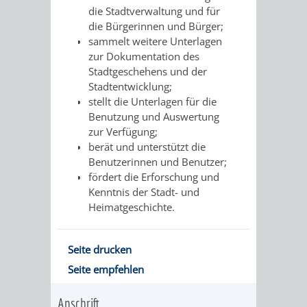
die Stadtverwaltung und für
ORGANISATI
die Bürgerinnen und Bürger;
sammelt weitere Unterlagen
zur Dokumentation des
SERVICEBEREICH
EHRUNGEN
Stadtgeschehens und der
Stadtentwicklung;
FÜR
WISSENSWER
stellt die Unterlagen für die
Benutzung und Auswertung
VEREINE
HILFREICHE
zur Verfügung;
berät und unterstützt die
UND
ANSPRECHP
Benutzerinnen und Benutzer;
fördert die Erforschung und
ORGANISATIONEN
Kenntnis der Stadt- und
Heimatgeschichte.
INFORMATIONSP
STÄDTEPARTNERSCHAFTEN
ORTSCHAFTEN
Seite drucken
Seite empfehlen
ANET
CAVAILLON
HOHENSACHSEN
LÜTZELSACH
Anschrift