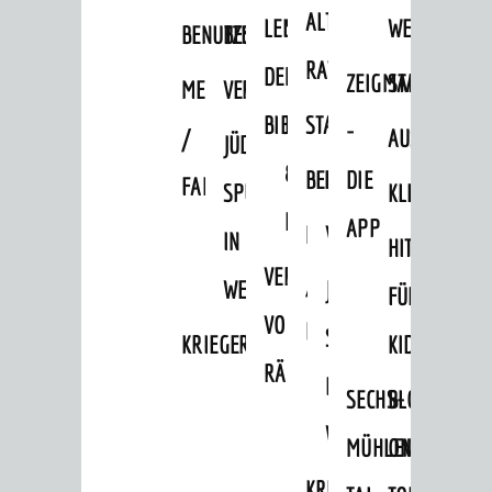
Ortschaften
ALTEN
LEIHVERKEHR
SERVICE
WEG
BENUTZUNG
BESTANDSÜBERSICHT
Daten / Zahlen / Fakten
RATHAUS
DER
FÜR
ZEIGMAL
STADTTEILE
MELDEKARTEI
VERÖFFENTLICHUNGEN
BILDUNG
BIBLIOTHEK
LEHRER/INNEN
STADTARCHIV
-
/
AUSFLUGSZI
JÜDISCHE
Kinderbetreuung
&
BENUTZUNG
BESTANDSÜBERSICH
DIE
FAMILIENFORSCHUNG
SPUREN
KLEINSTADT
Schulen
ERZIEHER/INNEN
APP
MELDEKARTEI
VERÖFFENTLICHUNG
Stadtbibliothek
IN
HITS
VERMIETUNG
Bildungskette
/
WEINHEIM
JÜDISCHE
FÜR
Volkshochschule
VON
FAMILIENFORSCHUNG
SPUREN
KRIEGERDENKMAL
KIDS
Musikschule
RÄUMEN
IN
SECHS-
BLOGGER
Museum
WEINHEIM
MÜHLEN-
ON
Stadtarchiv
KRIEGERDENKMAL