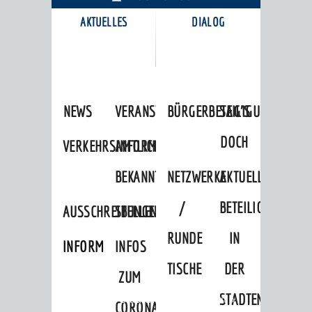
AKTUELLES
DIALOG
KARRIEREPORTAL
NEWS
VERANSTALTUNGSKALENDER
BÜRGERBETEILIGUNG
SAG'S
DOCH
VERKEHRSINFORMATIONEN
AMTLICHE
BEKANNTMACHUNGEN
NETZWERKE
AKTUELLE
/
BETEILIGUNGEN
AUSSCHREIBUNGEN
STELLENANGEBOTE
RUNDE
IN
INFORMATIONSPFLICHTEN
INFOS
TISCHE
DER
ZUM
STADTENTWICKLU
Startseite
»
Stadtthemen
»
Freizeit
»
CORONAVIRUS