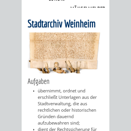
Kultureinrichtungen
»
Stadtarchiv
MÄNGELMELDER
INFOS
Stadtarchiv Weinheim
UNSERE STADT
ZUR
UKRAINE
STADTPORTRAIT
STADTGESCHICHTE
WAPPEN
EHRENBÜRGER
BÜRGERENGAGEM
Aufgaben
REPORTAGEN
DER
AKTUELLES
KOORDINIER
übernimmt, ordnet und
erschließt Unterlagen aus der
IMAGEFILM
ENGAGIERTE
WEINHEIMER
Stadtverwaltung, die aus
rechtlichen oder historischen
STADT
VEREINE
Gründen dauernd
aufzubewahren sind;
UND
dient der Rechtssicherung für