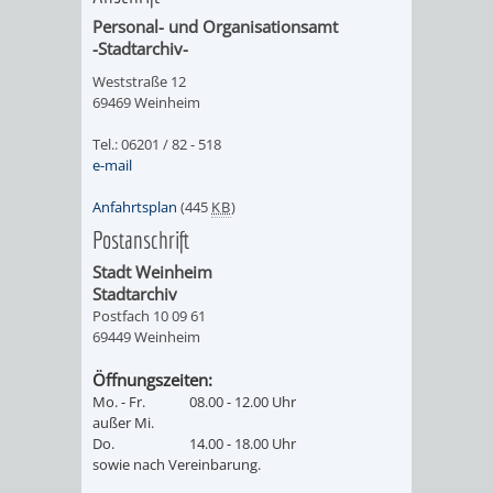
IMOLA
LUTHERSTADT
EINRICHTUNGEN
WISSENSWERTE
EINRICHTUN
WISSENSW
Personal- und Organisationsamt
-Stadtarchiv-
EISLEBEN
SEHENSWÜRDIGKE
VERANSTALTUN
SEHENSWÜRD
VERANSTA
Weststraße 12
69469 Weinheim
RAMAT
VARCES
ORTSVEREINE
ORTSCHAFTSRA
ORTSVEREIN
ORTSCHAF
Tel.: 06201 / 82 - 518
GAN
ALLIÈRES
e-mail
GESCHICHTE
PARTNERSCHAF
GESCHICHTE
PARTNERS
Anfahrtsplan
(445
KB
)
ET
OBERFLOCKENBAC
RIPPENWEIE
Postanschrift
RISSET
Stadt Weinheim
EINRICHTUNGEN
WISSENSWERTE
EINRICHTUN
WISSENSW
Stadtarchiv
Postfach 10 09 61
69449 Weinheim
SEHENSWÜRDIGKE
VERANSTALTUN
VERANSTALT
ORTSVERE
Öffnungszeiten:
ORTSVEREINE
ORTSCHAFTSRA
ORTSCHAFTS
GESCHICH
Mo. - Fr.
08.00 - 12.00 Uhr
außer Mi.
Do.
14.00 - 18.00 Uhr
GESCHICHTE
RITSCHWEIE
sowie nach Vereinbarung.