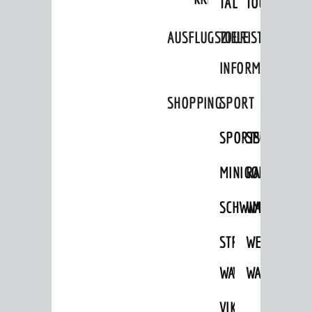
TAL
TOUR
FREIZEIT
Veranstaltungskalender
AUSFLUGSZIELE
TOURIST
Jährliche Veranstaltungen
INFORMATION
Kultureinrichtungen
SHOPPING
SPORT
sehenswert
Ausflugsziele
SPORTSTÄTTEN
SPORTVEREI
Tourist Information
MINIGOLF
RADFAHREN
Shopping
SCHWIMMEN
WANDERN
Sport
STRANDBAD
TSG
WEINHEIMER
Vereine
WAIDSEE
WALDSCHWIM
WANDERWEG
ENTWICKLUNG
Aktuelle Bauprojekte
VIKTOR-