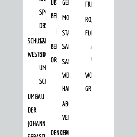
ÜBER
VERFAHREN
GEWERBEFLÄCHENENTWICKLUNGS
EINZELHANDELSKONZEPT
FRÜHLING
HERBST
SPORTHALLE
BEBAUUNGSPLÄNE
BEBAUUNGSPLÄNE
MOBILFUNKKONZEPT
LÄRMAKTIONSPLAN
RODENSTEINER
„WOINEM
DBS
KERNSTADT
STADTERNEUERUNG/-
FLOHMARKT
LIVE“
SCHULZENTRUM
SANIERUNG-
BEBAUUNGSPLÄNE
SANIERUNG
AM
WESTSTADT
UND
ORTSTEILE
WINDECKPLATZ
SANIERUNG
SANIERUNGSGEBIET
UMBAUMASSNAHME S
WESTLICH
HILDEBRANDSCHE
WOCHENMARKT
CHLOSS
HAUPTBAHNHOF
MÜHLE
GROOVE
UMBAU
ABGESCHLOSSENE
DER
VERFAHREN
JOHANN-
DENKMALSCHUTZ
ERHALTUNGSSATZUNGEN
SEBASTIAN-