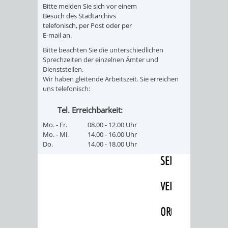
EINRICHTUN
WISSENSW
Bitte melden Sie sich vor einem
Besuch des Stadtarchivs
telefonisch, per Post oder per
SEHENSWÜRD
VERANSTA
E-mail an.
Bitte beachten Sie die unterschiedlichen
ORTSVEREIN
ORTSCHAF
Sprechzeiten der einzelnen Ämter und
Dienststellen.
Wir haben gleitende Arbeitszeit. Sie erreichen
GESCHICHTE
uns telefonisch:
SULZBACH
Tel. Erreichbarkeit:
Mo. - Fr.
08.00 - 12.00 Uhr
EINRICHTUNGEN
WISSENSWERTE
Mo. - Mi.
14.00 - 16.00 Uhr
Do.
14.00 - 18.00 Uhr
SEHENSWÜRDIGKE
VERANSTALTUN
VERANSTALTUNGS
ORTSVEREINE
ORTSCHAFTSRAT
GESCHICHTE