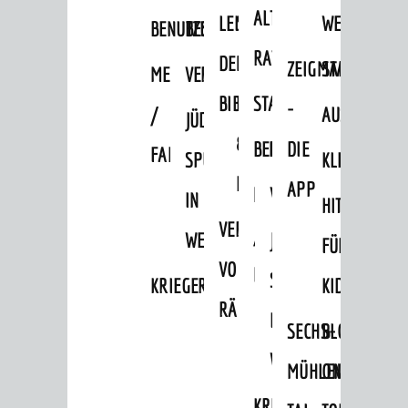
ALTEN
LEIHVERKEHR
SERVICE
WEG
BENUTZUNG
BESTANDSÜBERSICHT
RATHAUS
DER
FÜR
ZEIGMAL
STADTTEILE
MELDEKARTEI
VERÖFFENTLICHUNGEN
BIBLIOTHEK
LEHRER/INNEN
STADTARCHIV
-
/
AUSFLUGSZI
JÜDISCHE
&
BENUTZUNG
BESTANDSÜBERSICH
DIE
Stadthalle
FAMILIENFORSCHUNG
SPUREN
KLEINSTADT
ERZIEHER/INNEN
APP
MELDEKARTEI
VERÖFFENTLICHUNG
IN
HITS
VERMIETUNG
/
WEINHEIM
JÜDISCHE
FÜR
VON
FAMILIENFORSCHUNG
SPUREN
KRIEGERDENKMAL
KIDS
RÄUMEN
IN
SECHS-
BLOGGER
Bürgersaal im Alten Rathaus
WEINHEIM
MÜHLEN-
ON
KRIEGERDENKMAL