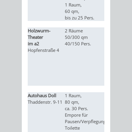
EINRICHTUN
WISSENSW
1 Raum,
vorhanden)
60 qm,
bis zu 25 Pers.
SEHENSWÜRD
VERANSTA
Holzwurm-
2 Räume
Kultur (Thea
ORTSVEREIN
ORTSCHAF
Theater
50/300 qm
Konzerte,
im a2
40/150 Pers.
Lesungen), 
GESCHICHTE
Hopfenstraße 4
Seminare, 
Meetings, 
SULZBACH
Geburtstag
EINRICHTUNGEN
WISSENSWERTE
SEHENSWÜRDIGKE
VERANSTALTUN
Autohaus Doll
1 Raum,
Seminare, 
Thaddenstr. 9-11
80 qm,
Meetings, 
VERANSTALTUNGS
ORTSVEREINE
ca. 30 Pers.
Co-Working
Empore für
Pausen/Verpflegung/
ORTSCHAFTSRAT
GESCHICHTE
Toilette