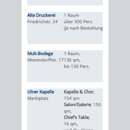
DATEN
Alte Druckerei
1 Raum
Tagungen, K
/
Friedrichstr. 24
über 300 Pers.
private Fest
(je nach Bestuhlung)
ZAHLEN
/
Mult-Bodega
1 Raum,
nur geschlo
FAKTEN
Mierendorffstr. 17
136 qm,
private Feie
bis 130 Pers.
Seminare, 
BILDUNG
FREIZEIT
Firmen- un
Weihnachtsf
Ulner Kapelle
Kapelle & Chor
,
Private Ver
Marktplatz
154 qm
Hochzeiten,
Salon/Galerie
, 150
Konferenze
KINDERBETREUUNG
SCHULEN
VERANSTALTUNGSKALENDER
JÄHRLICHE
qm,
Seminare, K
Chief's Table
,
Firmenvera
VERANSTALTUNGE
KINDERTAGESPFLEGE
KINDERKRIPPEN
SCHULARTEN
SCHULVERWALTUNG
16 qm,