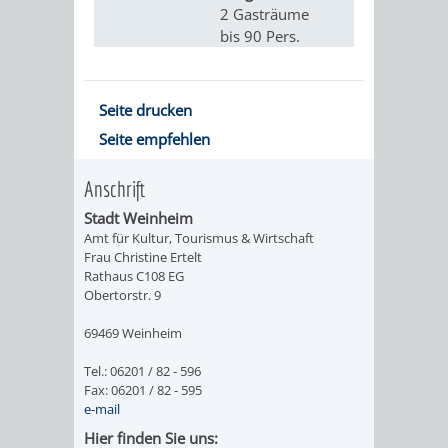
VON
2 Gasträume
DEN
KATALOG
bis 90 Pers.
WEINHEIMER
ORTSTEILEN
VERANSTALTUNGEN
AUSBILDUNG
KINDERTAGESSTÄTTEN
Seite drucken
FÊTE
&
Seite empfehlen
DE
PRAKTIKA
Anschrift
LA
Stadt Weinheim
LEIHVERKEHR
SERVICE
Amt für Kultur, Tourismus & Wirtschaft
MUSIQUE
Frau Christine Ertelt
DER
FÜR
Rathaus C108 EG
Obertorstr. 9
KULTUREINRICHTUNGEN
SEHENSWERT
BIBLIOTHEK
LEHRER/INNEN
69469 Weinheim
THEATER
MUSEUM
GRÜNE
ALTSTADT
&
Tel.: 06201 / 82 - 596
Fax: 06201 / 82 - 595
MEILEN
ERZIEHER/INNEN
VERANSTALTUNGEN
KINDER
MARKTPLAT
GERBERBA
e-mail
Hier finden Sie uns:
IM
HERMANNSHOF
EXOTENWALD