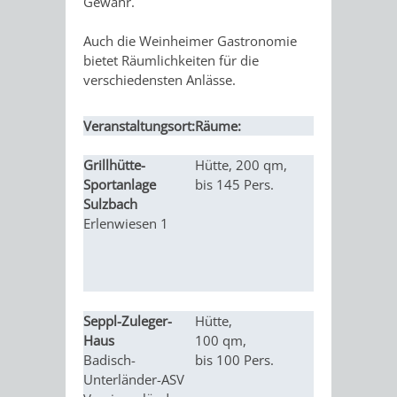
Gewähr.
ORGANISATI
Auch die Weinheimer Gastronomie
bietet Räumlichkeiten für die
SERVICEBEREICH
EHRUNGEN
verschiedensten Anlässe.
FÜR
WISSENSWER
Veranstaltungsort:
Räume:
Nutzung:
VEREINE
HILFREICHE
Grillhütte-
Hütte, 200 qm,
Grillfeste, S
Sportanlage
bis 145 Pers.
Polterabend
UND
ANSPRECHP
Sulzbach
Geburtstags
Erlenwiesen 1
(keine Abife
ORGANISATIONEN
INFORMATIONSP
STÄDTEPARTNERSCHAFTEN
ORTSCHAFTEN
Seppl-Zuleger-
Hütte,
Hochzeiten,
Haus
100 qm,
Familienfes
Badisch-
bis 100 Pers.
ANET
CAVAILLON
HOHENSACHSEN
LÜTZELSACH
Unterländer-ASV