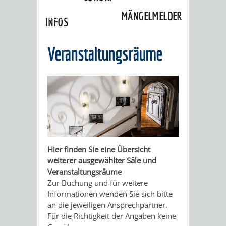
Kultureinrichtungen
»
MÄNGELMELDER
Veranstaltungsräume
INFOS
UNSERE STADT
ZUR
Veranstaltungsräume
UKRAINE
STADTPORTRAIT
STADTGESCHICHTE
WAPPEN
EHRENBÜRGER
BÜRGERENGAGEM
Hier finden Sie eine Übersicht
REPORTAGEN
DER
AKTUELLES
KOORDINIER
weiterer ausgewählter Säle und
Veranstaltungsräume
IMAGEFILM
ENGAGIERTE
WEINHEIMER
Zur Buchung und für weitere
Informationen wenden Sie sich bitte
STADT
VEREINE
an die jeweiligen Ansprechpartner.
Für die Richtigkeit der Angaben keine
UND