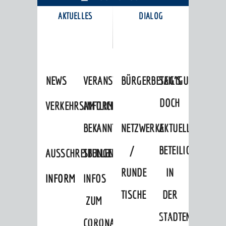
AKTUELLES
DIALOG
KARRIEREPORTAL
NEWS
VERANSTALTUNGSKALENDER
BÜRGERBETEILIGUNG
SAG'S
DOCH
VERKEHRSINFORMATIONEN
AMTLICHE
BEKANNTMACHUNGEN
NETZWERKE
AKTUELLE
/
BETEILIGUNGEN
AUSSCHREIBUNGEN
STELLENANGEBOTE
RUNDE
IN
INFORMATIONSPFLICHTEN
INFOS
TISCHE
DER
ZUM
STADTENTWICKLU
Startseite
»
Stadtthemen
»
Freizeit
»
CORONAVIRUS