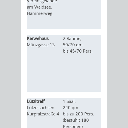
Vereinsgelände
IMOLA
LUTHERSTADT
EINRICHTUNGEN
WISSENSWERTE
EINRICHTUN
WISSENSW
am Waidsee,
Hammerweg
EISLEBEN
SEHENSWÜRDIGKE
VERANSTALTUN
SEHENSWÜRD
VERANSTA
RAMAT
VARCES
ORTSVEREINE
ORTSCHAFTSRA
ORTSVEREIN
ORTSCHAF
Kerwehaus
2 Räume,
Vorträge, G
GAN
ALLIÈRES
Münzgasse 13
50/70 qm,
Hochzeiten
GESCHICHTE
PARTNERSCHAF
GESCHICHTE
PARTNERS
bis 45/70 Pers.
ET
OBERFLOCKENBAC
RIPPENWEIE
RISSET
EINRICHTUNGEN
WISSENSWERTE
EINRICHTUN
WISSENSW
SEHENSWÜRDIGKE
VERANSTALTUN
VERANSTALT
ORTSVERE
Lützltreff
1 Saal,
Vorträge, L
ORTSVEREINE
ORTSCHAFTSRA
ORTSCHAFTS
GESCHICH
Lützelsachsen
240 qm
Konzerte, S
Kurpfalzstraße 4
bis zu 200 Pers.
Tagungen,
GESCHICHTE
RITSCHWEIE
(bestuhlt 180
Begegnunge
Personen)
private Feie