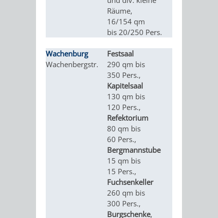
und div. kleine
VERANSTALTUNGS
KULTURSOM
KINDERTAGESSTÄTTEN
PROJEKT
SCHULFERIEN
SCHÜLERBEFÖRDERUNG
Räume,
16/154 qm
HIGHLIGHTS
"KINDER
KERWE
HORTE
SCHULSOZIALARBEIT
bis 20/250 Pers.
SCHÜTZEN
/
SOMMERTAGSZU
FESTE
Wachenburg
Festsaal
private
INKLUSION
Wachenbergstr.
290 qm bis
Veranstaltu
-
GRUNDSCHULBETREUUNG
IN
350 Pers.,
Unternehme
Kapitelsaal
tungen, So
KINDER
/
DEN
130 qm bis
Tagungen, 
120 Pers.,
Vorträge, Bä
STÄRKEN"
FERIENBETREUUNG
STADTTEILEN
Refektorium
Seminare,
80 qm bis
Workshops,
VORMERKVERFAHREN
FERIENANGEBOTE
60 Pers.,
Vereinsvera
STADTBIBLIOTHEK
„WOINEM
WEINHEIMER
Bergmannstube
Hochzeiten
FÜR
15 qm bis
TIPPS
LIVE“
WEIHNACHT
A
AUSLEIHE
15 Pers.,
DIE
Fuchsenkeller
&
AM
BIS
WEIHNACHTS
MEDIENANGEBOTE
260 qm bis
PLATZVERGABE
300 Pers.,
TREFFS
WINDECKPLATZ
Z
IN
ONLINE-
Burgschenke
,