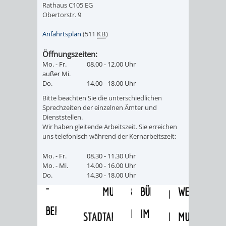
VERMIETUNG
SCHLOSS
Rathaus C105 EG
Obertorstr. 9
MUSEUM
VON
SCHLOSSPARK
HEILPFLANZEN
BURGEN
Anfahrtsplan
(511
KB
)
RÄUMEN
STADTBIBLIOTHEK
KINO
STADTGARTEN
HAGANDERPAR
/
Öffnungszeiten:
Mo. - Fr.
08.00 - 12.00 Uhr
BILDUNGSKETTE
VOLKSHOCHSCHULE
A
AUSLEIHE
VERANSTALTER
SCHLOSS
ALTER
ROSENANLAGE
außer Mi.
Do.
14.00 - 18.00 Uhr
BIS
KOMMUNALES
MUSIKSCHULE
MEDIENANGEBOTE
VERANSTALTUNGSRÄU
FRIEDHOF
BURGRUINE
WACHENB
Bitte beachten Sie die unterschiedlichen
Sprechzeiten der einzelnen Ämter und
Z
Dienststellen.
BILDUNGSMANAGEMENT
WINDECK
MUSEUM
ONLINE-
STADTHALLE
ROLF-
SCHLOSS
Wir haben gleitende Arbeitszeit. Sie erreichen
uns telefonisch während der Kernarbeitszeit:
ÜBERGANG
"FRÜHE
KATALOG
ENGELBRECHT-
VERANSTALTUNGEN
KINDER
MUSEUM
INGRID-
Mo. - Fr.
08.30 - 11.30 Uhr
SCHULE
BILDUNG"
HAUS
Mo. - Mi.
14.00 - 16.00 Uhr
IM
VERANSTALTUNGEN
AUSBILDUNG
NOLL-
VERANSTALTUNGE
KINDER
Do.
14.30 - 18.00 Uhr
-
MUSEUM
&
BÜRGERSAAL
WEG
IM
BERUF
PRAKTIKA
IM
STADTARCHIV
MUSEUM
MUNDART-