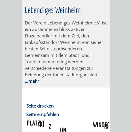
VERANSTALTUNGS
KULTURSOM
KINDERTAGESSTÄTTEN
PROJEKT
SCHULFERIEN
SCHÜLERBEFÖRDERUNG
Lebendiges Weinheim
HIGHLIGHTS
"KINDER
KERWE
HORTE
SCHULSOZIALARBEIT
Der Verein Lebendiges Weinheim e.V. ist
ein Zusammenschluss aktiver
SCHÜTZEN
/
SOMMERTAGSZU
FESTE
INKLUSION
Einzelhändler mit dem Ziel, den
Einkaufsstandort Weinheim von seiner
-
GRUNDSCHULBETREUUNG
IN
besten Seite zu präsentieren.
Gemeinsam mit dem Stadt- und
KINDER
/
DEN
Tourismusmarketing werden
verschiedene Veranstaltungen zur
STÄRKEN"
FERIENBETREUUNG
STADTTEILEN
Belebung der Innenstadt organisiert.
...mehr
VORMERKVERFAHREN
FERIENANGEBOTE
STADTBIBLIOTHEK
„WOINEM
WEINHEIMER
FÜR
TIPPS
LIVE“
WEIHNACHT
A
AUSLEIHE
Seite drucken
DIE
&
AM
BIS
WEIHNACHTS
Seite empfehlen
MEDIENANGEBOTE
PLATZVERGABE
TREFFS
WINDECKPLATZ
Z
IN
ONLINE-