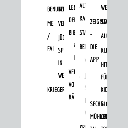
ALTEN
LEIHVERKEHR
SERVICE
WEG
BENUTZUNG
BESTANDSÜBERSICHT
RATHAUS
DER
FÜR
ZEIGMAL
STADTTEILE
MELDEKARTEI
VERÖFFENTLICHUNGEN
BIBLIOTHEK
LEHRER/INNEN
STADTARCHIV
-
/
AUSFLUGSZI
JÜDISCHE
&
BENUTZUNG
BESTANDSÜBERSICH
DIE
FAMILIENFORSCHUNG
SPUREN
KLEINSTADT
ERZIEHER/INNEN
APP
MELDEKARTEI
VERÖFFENTLICHUNG
IN
AKTUELLES
HITS
VERMIETUNG
/
News
WEINHEIM
JÜDISCHE
FÜR
VON
Veranstaltungskalender
FAMILIENFORSCHUNG
SPUREN
KRIEGERDENKMAL
KIDS
Verkehrsinformationen
RÄUMEN
IN
SECHS-
BLOGGER
Amtliche Bekanntmachungen
WEINHEIM
MÜHLEN-
ON
Ausschreibungen
KRIEGERDENKMAL