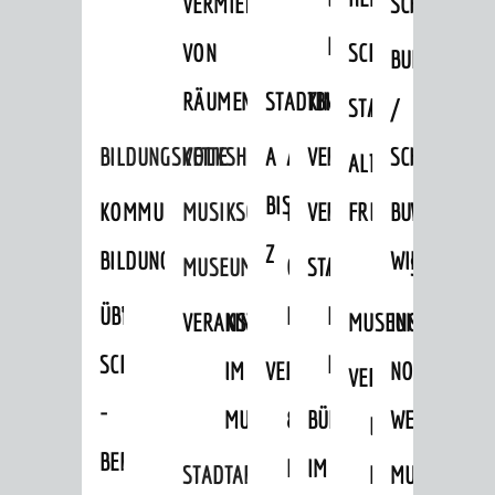
VERMIETUNG
SCHLOSS
MUSEUM
VON
SCHLOSSPARK
HEILPFLANZEN
BURGEN
RÄUMEN
STADTBIBLIOTHEK
KINO
STADTGARTEN
HAGANDERPAR
/
BILDUNGSKETTE
VOLKSHOCHSCHULE
A
AUSLEIHE
VERANSTALTER
SCHLOSS
ALTER
ROSENANLAGE
BIS
KOMMUNALES
MUSIKSCHULE
MEDIENANGEBOTE
VERANSTALTUNGSRÄU
FRIEDHOF
BURGRUINE
WACHENB
Z
BILDUNGSMANAGEMENT
WINDECK
MUSEUM
ONLINE-
STADTHALLE
ROLF-
SCHLOSS
ÜBERGANG
"FRÜHE
KATALOG
ENGELBRECHT-
VERANSTALTUNGEN
KINDER
MUSEUM
INGRID-
SCHULE
BILDUNG"
HAUS
IM
VERANSTALTUNGEN
AUSBILDUNG
NOLL-
VERANSTALTUNGE
KINDER
-
MUSEUM
&
BÜRGERSAAL
WEG
IM
BERUF
PRAKTIKA
IM
STADTARCHIV
MUSEUM
MUNDART-