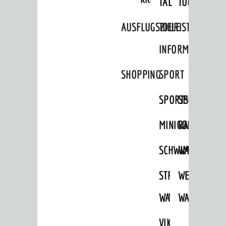
TAL
TOUR
Stellenangebote
Infos zum Coronavirus
AUSFLUGSZIELE
TOURIST
Infos zur Ukraine
INFORMATION
DIALOG
SHOPPING
SPORT
Bürgerbeteiligung
SPORTSTÄTTEN
SPORTVEREI
Sag's doch
Netzwerke / Runde Tische
MINIGOLF
RADFAHREN
Aktuelle Beteiligungen in der
Stadtentwicklung
SCHWIMMEN
WANDERN
Mängelmelder
STRANDBAD
TSG
WEINHEIMER
UNSERE STADT
WAIDSEE
WALDSCHWIM
WANDERWEG
Stadtportrait
VIKTOR-