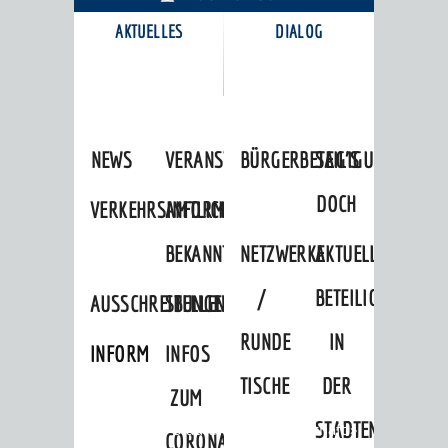
AKTUELLES
DIALOG
KARRIEREPORTAL
NEWS
VERANSTALTUNGSKALENDER
BÜRGERBETEILIGUNG
SAG'S
DOCH
VERKEHRSINFORMATIONEN
AMTLICHE
BEKANNTMACHUNGEN
NETZWERKE
AKTUELLE
/
BETEILIGUNGEN
AUSSCHREIBUNGEN
STELLENANGEBOTE
RUNDE
IN
INFORMATIONSPFLICHTEN
INFOS
TISCHE
DER
ZUM
STADTENTWICKLU
Startseite
»
Stadtthemen
»
Wirtschaft
»
CORONAVIRUS