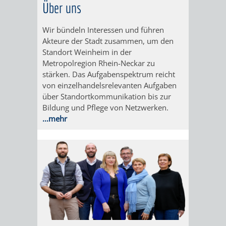
Über uns
DATEN
Wir bündeln Interessen und führen
/
Akteure der Stadt zusammen, um den
Standort Weinheim in der
ZAHLEN
Metropolregion Rhein-Neckar zu
stärken. Das Aufgabenspektrum reicht
/
von einzelhandelsrelevanten Aufgaben
über Standortkommunikation bis zur
FAKTEN
Bildung und Pflege von Netzwerken.
...mehr
BILDUNG
FREIZEIT
KINDERBETREUUNG
SCHULEN
VERANSTALTUNGSKALENDER
JÄHRLICHE
VERANSTALTUNGE
KINDERTAGESPFLEGE
KINDERKRIPPEN
SCHULARTEN
SCHULVERWALTUNG