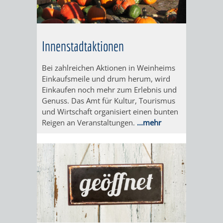
IMOLA
LUTHERSTADT
EINRICHTUNGEN
WISSENSWERTE
EINRICHTUN
WISSENSW
EISLEBEN
SEHENSWÜRDIGKE
VERANSTALTUN
SEHENSWÜRD
VERANSTA
Innenstadtaktionen
RAMAT
VARCES
ORTSVEREINE
ORTSCHAFTSRA
ORTSVEREIN
ORTSCHAF
Bei zahlreichen Aktionen in Weinheims
GAN
ALLIÈRES
Einkaufsmeile und drum herum, wird
GESCHICHTE
PARTNERSCHAF
GESCHICHTE
PARTNERS
Einkaufen noch mehr zum Erlebnis und
ET
Genuss. Das Amt für Kultur, Tourismus
OBERFLOCKENBAC
RIPPENWEIE
und Wirtschaft organisiert einen bunten
RISSET
Reigen an Veranstaltungen.
...mehr
EINRICHTUNGEN
WISSENSWERTE
EINRICHTUN
WISSENSW
SEHENSWÜRDIGKE
VERANSTALTUN
VERANSTALT
ORTSVERE
ORTSVEREINE
ORTSCHAFTSRA
ORTSCHAFTS
GESCHICH
GESCHICHTE
RITSCHWEIE