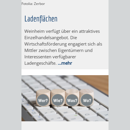
EINRICHTUN
WISSENSW
Fotolia: Zerbor
Ladenflächen
SEHENSWÜRD
VERANSTA
Weinheim verfügt über ein attraktives
ORTSVEREIN
ORTSCHAF
Einzelhandelsangebot. Die
Wirtschaftsförderung engagiert sich als
GESCHICHTE
Mittler zwischen Eigentümern und
Interessenten verfügbarer
SULZBACH
Ladengeschäfte.
...mehr
EINRICHTUNGEN
WISSENSWERTE
SEHENSWÜRDIGKE
VERANSTALTUN
VERANSTALTUNGS
ORTSVEREINE
ORTSCHAFTSRAT
GESCHICHTE