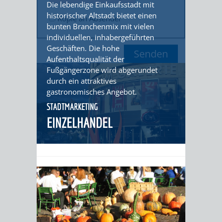
Die lebendige Einkaufsstadt mit
historischer Altstadt bietet einen
ORGANISATI
Kopie an Absender
bunten Branchenmix mit vielen
individuellen, inhabergeführten
SERVICEBEREICH
EHRUNGEN
Geschäften. Die hohe
Aufenthaltsqualität der
FÜR
WISSENSWER
Fußgängerzone wird abgerundet
durch ein attraktives
VEREINE
HILFREICHE
gastronomisches Angebot.
UND
STADTMARKETING
ANSPRECHP
EINZELHANDEL
ORGANISATIONEN
INFORMATIONSP
STÄDTEPARTNERSCHAFTEN
ORTSCHAFTEN
ANET
CAVAILLON
HOHENSACHSEN
LÜTZELSACH