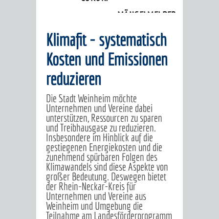
Klimaschutz
»
Klimafit
MÄNGELMELDER
INFOS
Klimafit - systematisch
UNSERE STADT
ZUR
Kosten und Emissionen
UKRAINE
reduzieren
Die Stadt Weinheim möchte
STADTPORTRAIT
STADTGESCHICHTE
Unternehmen und Vereine dabei
unterstützen, Ressourcen zu sparen
WAPPEN
EHRENBÜRGER
BÜRGERENGAGEM
und Treibhausgase zu reduzieren.
Insbesondere im Hinblick auf die
gestiegenen Energiekosten und die
REPORTAGEN
DER
AKTUELLES
KOORDINIER
zunehmend spürbaren Folgen des
Klimawandels sind diese Aspekte von
IMAGEFILM
ENGAGIERTE
WEINHEIMER
großer Bedeutung. Deswegen bietet
der Rhein-Neckar-Kreis für
STADT
VEREINE
Unternehmen und Vereine aus
Weinheim und Umgebung die
UND
Teilnahme am Landesförderprogramm