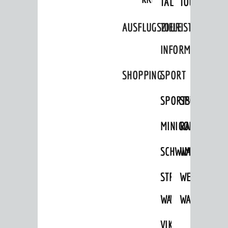
TAL
TOUR
AUSFLUGSZIELE
TOURIST
INFORMATION
SHOPPING
SPORT
AKTUELLES
SPORTSTÄTTEN
SPORTVEREI
News
MINIGOLF
RADFAHREN
Veranstaltungskalender
SCHWIMMEN
WANDERN
Verkehrsinformationen
Amtliche Bekanntmachungen
STRANDBAD
TSG
WEINHEIMER
Ausschreibungen
WAIDSEE
WALDSCHWIM
WANDERWEG
Stellenangebote
VIKTOR-