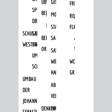
ÜBER
VERFAHREN
GEWERBEFLÄCHENENTWICKLUNGS
EINZELHANDELSKONZEPT
FRÜHLING
HERBST
Stadtarchiv
SPORTHALLE
BEBAUUNGSPLÄNE
BEBAUUNGSPLÄNE
MOBILFUNKKONZEPT
LÄRMAKTIONSPLAN
RODENSTEINER
„WOINEM
FREIZEIT
DBS
KERNSTADT
STADTERNEUERUNG/-
FLOHMARKT
LIVE“
Veranstaltungskalender
SCHULZENTRUM
SANIERUNG-
Jährliche Veranstaltungen
BEBAUUNGSPLÄNE
SANIERUNG
AM
WESTSTADT
UND
Kultureinrichtungen
ORTSTEILE
WINDECKPLATZ
SANIERUNG
SANIERUNGSGEBIET
UMBAUMASSNAHME S
sehenswert
WESTLICH
HILDEBRANDSCHE
WOCHENMARKT
Ausflugsziele
CHLOSS
HAUPTBAHNHOF
MÜHLE
GROOVE
Tourist Information
UMBAU
ABGESCHLOSSENE
Shopping
DER
Sport
VERFAHREN
JOHANN-
Vereine
DENKMALSCHUTZ
ERHALTUNGSSATZUNGEN
SEBASTIAN-