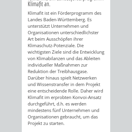
Klimafit an.
ORGANISATI
Klimafit ist ein Förderprogramm des
Landes Baden-Württemberg. Es
SERVICEBEREICH
EHRUNGEN
unterstützt Unternehmen und
Organisationen unterschiedlichster
FÜR
Art beim Ausschöpfen ihrer
WISSENSWER
Klimaschutz-Potenziale. Die
VEREINE
wichtigsten Ziele sind die Entwicklung
HILFREICHE
von Klimabilanzen und das Ableiten
UND
individueller Maßnahmen zur
ANSPRECHP
Reduktion der Treibhausgase.
ORGANISATIONEN
Darüber hinaus spielt Netzwerken
und Wissenstransfer in dem Projekt
eine entscheidende Rolle. Daher wird
INFORMATIONSP
Klimafit im erprobten Konvoi-Ansatz
durchgeführt, d.h. es werden
STÄDTEPARTNERSCHAFTEN
ORTSCHAFTEN
mindestens fünf Unternehmen und
Organisationen gebraucht, um das
ANET
CAVAILLON
HOHENSACHSEN
LÜTZELSACH
Projekt zu starten.