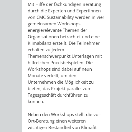
IMOLA
LUTHERSTADT
EINRICHTUNGEN
WISSENSWERTE
EINRICHTUN
WISSENSW
Mit Hilfe der fachkundigen Beratung
durch die Experten und Expertinnen
EISLEBEN
von CMC Sustainability werden in vier
SEHENSWÜRDIGKE
VERANSTALTUN
SEHENSWÜRD
VERANSTA
gemeinsamen Workshops
energierelevante Themen der
RAMAT
VARCES
ORTSVEREINE
ORTSCHAFTSRA
ORTSVEREIN
ORTSCHAF
Organisationen betrachtet und eine
Klimabilanz erstellt. Die Teilnehmer
GAN
ALLIÈRES
GESCHICHTE
PARTNERSCHAF
GESCHICHTE
PARTNERS
erhalten zu jedem
Themenschwerpunkt Unterlagen mit
ET
OBERFLOCKENBAC
RIPPENWEIE
hilfreichen Praxisbeispielen. Die
Workshops sind dabei auf neun
RISSET
Monate verteilt, um den
EINRICHTUNGEN
WISSENSWERTE
EINRICHTUN
WISSENSW
Unternehmen die Möglichkeit zu
bieten, das Projekt parallel zum
SEHENSWÜRDIGKE
VERANSTALTUN
VERANSTALT
ORTSVERE
Tagesgeschäft durchführen zu
können.
ORTSVEREINE
ORTSCHAFTSRA
ORTSCHAFTS
GESCHICH
Neben den Workshops stellt die vor-
Ort-Beratung einen weiteren
GESCHICHTE
RITSCHWEIE
wichtigen Bestandteil von Klimafit