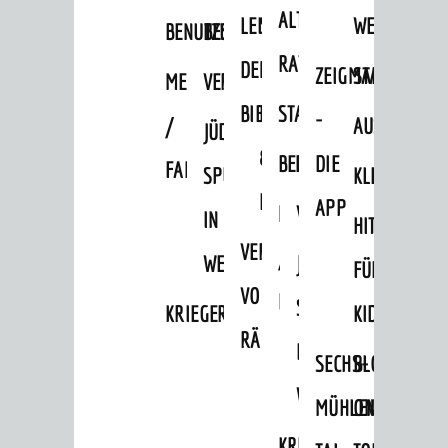
ALTEN
LEIHVERKEHR
SERVICE
WEG
BENUTZUNG
BESTANDSÜBERSICHT
RATHAUS
DER
FÜR
ZEIGMAL
STADTTEILE
MELDEKARTEI
VERÖFFENTLICHUNGEN
BIBLIOTHEK
LEHRER/INNEN
STADTARCHIV
-
/
AUSFLUGSZI
JÜDISCHE
&
BENUTZUNG
BESTANDSÜBERSICH
DIE
FAMILIENFORSCHUNG
SPUREN
KLEINSTADT
ERZIEHER/INNEN
APP
MELDEKARTEI
VERÖFFENTLICHUNG
IN
HITS
VERMIETUNG
/
WEINHEIM
JÜDISCHE
FÜR
VON
FAMILIENFORSCHUNG
SPUREN
KRIEGERDENKMAL
KIDS
RÄUMEN
IN
SECHS-
BLOGGER
WEINHEIM
MÜHLEN-
ON
KRIEGERDENKMAL