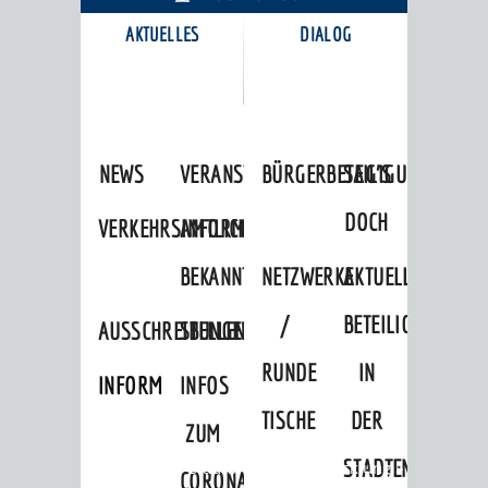
AKTUELLES
DIALOG
KARRIEREPORTAL
NEWS
VERANSTALTUNGSKALENDER
BÜRGERBETEILIGUNG
SAG'S
DOCH
VERKEHRSINFORMATIONEN
AMTLICHE
BEKANNTMACHUNGEN
NETZWERKE
AKTUELLE
/
BETEILIGUNGEN
AUSSCHREIBUNGEN
STELLENANGEBOTE
RUNDE
IN
INFORMATIONSPFLICHTEN
INFOS
TISCHE
DER
ZUM
STADTENTWICKLU
Startseite
»
Stadtthemen
»
Entwicklung
»
CORONAVIRUS