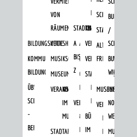
VERMIETUNG
SCHLOSS
MUSEUM
VON
SCHLOSSPARK
HEILPFLANZEN
BURGEN
RÄUMEN
STADTBIBLIOTHEK
KINO
STADTGARTEN
HAGANDERPAR
/
BILDUNGSKETTE
VOLKSHOCHSCHULE
A
AUSLEIHE
VERANSTALTER
SCHLOSS
ALTER
ROSENANLAGE
BIS
KOMMUNALES
MUSIKSCHULE
MEDIENANGEBOTE
VERANSTALTUNGSRÄU
FRIEDHOF
BURGRUINE
WACHENB
Z
BILDUNGSMANAGEMENT
WINDECK
MUSEUM
ONLINE-
STADTHALLE
ROLF-
SCHLOSS
ÜBERGANG
"FRÜHE
KATALOG
ENGELBRECHT-
VERANSTALTUNGEN
KINDER
MUSEUM
INGRID-
SCHULE
BILDUNG"
HAUS
IM
VERANSTALTUNGEN
AUSBILDUNG
NOLL-
VERANSTALTUNGE
KINDER
-
MUSEUM
&
BÜRGERSAAL
WEG
IM
BERUF
PRAKTIKA
IM
STADTARCHIV
MUSEUM
MUNDART-