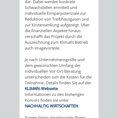
dar. Dabei werden konkrete
EINRICHTUN
WISSENSW
Schwachstellen ermittelt und
individuelle Einsparpotenziale zur
SEHENSWÜRD
VERANSTA
Reduktion von Treibhausgasen und
zur Kostensenkung aufgezeigt. Über
ORTSVEREIN
ORTSCHAF
die finanziellen Aspekte hinaus
verschafft das Projekt durch die
Auszeichnung zum Klimafit Betrieb
GESCHICHTE
auch Imagevorteile.
SULZBACH
Je nach Unternehmensgröße und
dem gewünschten Umfang der
EINRICHTUNGEN
WISSENSWERTE
individuellen Vor-Ort-Beratung
unterscheiden sich die Kosten für die
SEHENSWÜRDIGKE
VERANSTALTUN
Teilnahme. Details finden Sie auf der
KLIMAfit-Webseite
.
Informationen zu den bisherigen
VERANSTALTUNGS
ORTSVEREINE
Konvois finden sie unter
NACHHALTIG WIRTSCHAFTEN
.
ORTSCHAFTSRAT
GESCHICHTE
Fragen hierzu beantworten Ihnen: