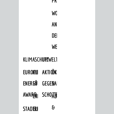
PROJEKTE
© Stadt Weinheim 2026
WOHNBEBAUUNG
Impressum
Datenschutz
Datenschutz-
Einstellungen
Kontakt
AN
DER
WEINBERGSTRASSE
KLIMASCHUTZ
UMWELTSCHUTZ
EUROPEAN
KLIMASCHUTZ-
AKTION
ÖKOLOGISCHE
ENERGY
FÖRDERPROGRAMME
GEGEN
SANIERUNG/WAIDSEE
AWARD
SCHOTTERGÄRTEN
ENERGIEBERATUNG
ABFALL
&
STADTRADELN
ELEKTROMOBILITÄTSBERATUNG