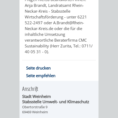
DATEN
Anja Brandt, Landratsamt Rhein-
Neckar-Kreis - Stabsstelle
/
Wirtschaftsförderung - unter 6221
522-2497 oder A.Brandt@Rhein-
ZAHLEN
Neckar-Kreis.de oder die für die
inhaltliche Umsetzung
/
verantwortliche Beraterfirma CMC
Sustainability (Herr Zurita, Tel.: 0711/
FAKTEN
40 05 31 - 0).
BILDUNG
FREIZEIT
Seite drucken
Seite empfehlen
Anschrift
KINDERBETREUUNG
SCHULEN
VERANSTALTUNGSKALENDER
JÄHRLICHE
Stadt Weinheim
Stabsstelle Umwelt- und Klimaschutz
VERANSTALTUNGE
Obertorstraße 9
KINDERTAGESPFLEGE
KINDERKRIPPEN
SCHULARTEN
SCHULVERWALTUNG
69469 Weinheim