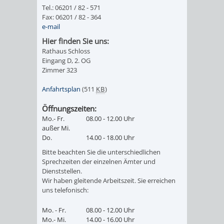
VERANSTALTUNGS
KULTURSOM
KINDERTAGESSTÄTTEN
PROJEKT
SCHULFERIEN
SCHÜLERBEFÖRDERUNG
Tel.: 06201 / 82 - 571
Fax: 06201 / 82 - 364
HIGHLIGHTS
e-mail
"KINDER
KERWE
HORTE
SCHULSOZIALARBEIT
Hier finden Sie uns:
SCHÜTZEN
Rathaus Schloss
/
SOMMERTAGSZU
FESTE
INKLUSION
Eingang D, 2. OG
Zimmer 323
-
GRUNDSCHULBETREUUNG
IN
Anfahrtsplan
(511
KB
)
KINDER
/
DEN
Öffnungszeiten:
STÄRKEN"
Mo.- Fr.
08.00 - 12.00 Uhr
FERIENBETREUUNG
STADTTEILEN
außer Mi.
Do.
14.00 - 18.00 Uhr
VORMERKVERFAHREN
FERIENANGEBOTE
STADTBIBLIOTHEK
„WOINEM
WEINHEIMER
Bitte beachten Sie die unterschiedlichen
Sprechzeiten der einzelnen Ämter und
FÜR
TIPPS
LIVE“
WEIHNACHT
A
AUSLEIHE
Dienststellen.
Wir haben gleitende Arbeitszeit. Sie erreichen
DIE
&
AM
uns telefonisch:
BIS
WEIHNACHTS
MEDIENANGEBOTE
PLATZVERGABE
Mo. - Fr.
08.00 - 12.00 Uhr
TREFFS
WINDECKPLATZ
Z
IN
ONLINE-
Mo.- Mi.
14.00 - 16.00 Uhr